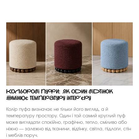
Кольорові пуфи: як один відтінок
змінює температуру інтер’єру
Колір пуфа визначає не тільки його вигляд, а й
температуру простору. Один і той самий круглий пуф
може виглядати спокійно, графічно, тепло, сміливо або
ніжно — залежно від тканини, відтінку, світла, підлоги, стін
і меблів поруч.