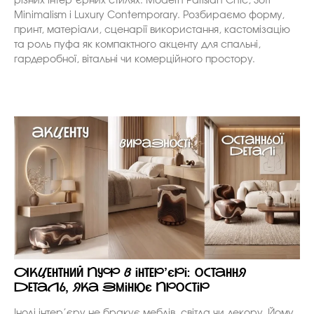
різних інтер’єрних стилях: Modern Parisian Chic, Soft
Minimalism і Luxury Contemporary. Розбираємо форму,
принт, матеріали, сценарії використання, кастомізацію
та роль пуфа як компактного акценту для спальні,
гардеробної, вітальні чи комерційного простору.
Акцентний пуф в інтер’єрі: остання
деталь, яка змінює простір
Іноді інтер’єру не бракує меблів, світла чи декору. Йому