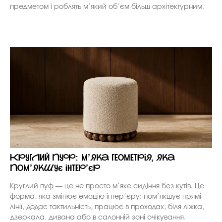
предметом і роблять м’який об’єм більш архітектурним.
Круглий пуф: м’яка геометрія, яка
пом’якшує інтер’єр
Круглий пуф — це не просто м’яке сидіння без кутів. Це
форма, яка змінює емоцію інтер’єру: пом’якшує прямі
лінії, додає тактильність, працює в проходах, біля ліжка,
дзеркала, дивана або в салонній зоні очікування.