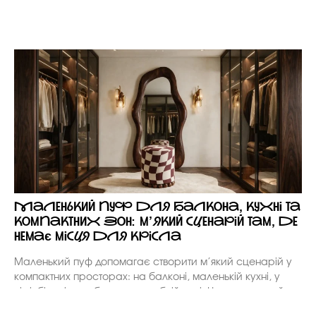
Маленький пуф для балкона, кухні та
компактних зон: м’який сценарій там, де
немає місця для крісла
Маленький пуф допомагає створити м’який сценарій у
компактних просторах: на балконі, маленькій кухні, у
ніші, біля вікна або в гардеробній зоні. Це не кухонний
табурет, а мобільний акцент, який додає посадку, колір,