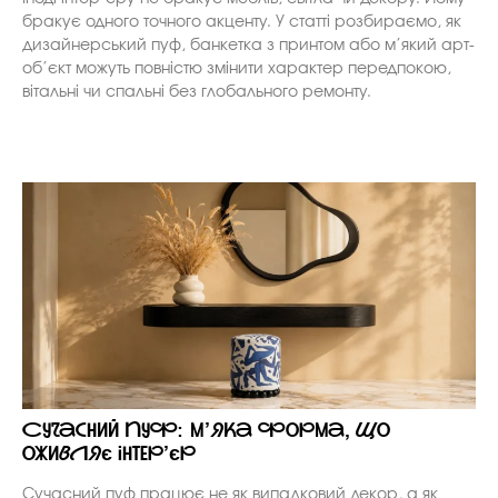
бракує одного точного акценту. У статті розбираємо, як
дизайнерський пуф, банкетка з принтом або м’який арт-
об’єкт можуть повністю змінити характер передпокою,
вітальні чи спальні без глобального ремонту.
Сучасний пуф: м’яка форма, що
оживляє інтер’єр
Сучасний пуф працює не як випадковий декор, а як