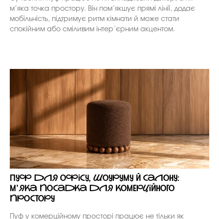
м’яка точка простору. Він пом’якшує прямі лінії, додає
мобільність, підтримує ритм кімнати й може стати
спокійним або сміливим інтер’єрним акцентом.
Пуф для офісу, шоуруму й салону:
м’яка посадка для комерційного
простору
Пуф у комерційному просторі працює не тільки як