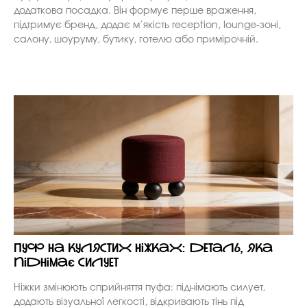
додаткова посадка. Він формує перше враження,
підтримує бренд, додає м’якість reception, lounge-зоні,
салону, шоуруму, бутику, готелю або примірочній.
Пуф на кулястих ніжках: деталь, яка
піднімає силует
Ніжки змінюють сприйняття пуфа: піднімають силует,
додають візуальної легкості, відкривають тінь під