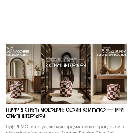
Пуф у стилі модерн: один RITMO — три
стилі інтер’єру
Пуф RITMO показує, як один предмет може працювати в