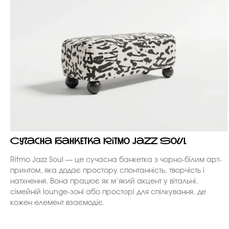
Сучасна банкетка Ritmo Jazz Soul
Ritmo Jazz Soul — це сучасна банкетка з чорно-білим арт-
принтом, яка додає простору спонтанність, творчість і
натхнення. Вона працює як м’який акцент у вітальні,
сімейній lounge-зоні або просторі для спілкування, де
кожен елемент взаємодіє.