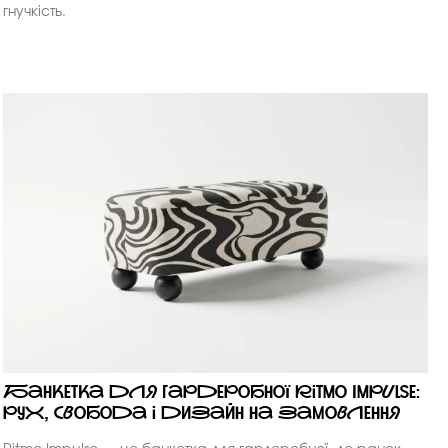
гнучкість.
Банкетка для гардеробної Ritmo Impulse:
рух, свобода і дизайн на замовлення