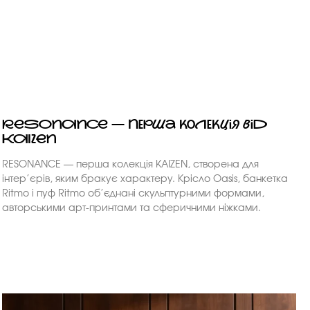
RESONANCE — перша колекція від
KAIZEN
RESONANCE — перша колекція KAIZEN, створена для
інтер’єрів, яким бракує характеру. Крісло Oasis, банкетка
Ritmo і пуф Ritmo об’єднані скульптурними формами,
авторськими арт-принтами та сферичними ніжками.