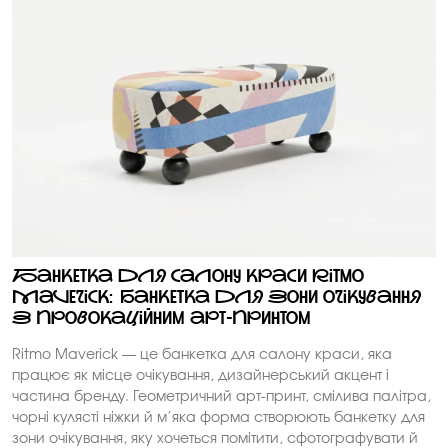
Банкетка для салону краси Ritmo
Maverick: банкетка для зони очікування
з провокаційним арт-принтом
Ritmo Maverick — це банкетка для салону краси, яка
працює як місце очікування, дизайнерський акцент і
частина бренду. Геометричний арт-принт, смілива палітра,
чорні кулясті ніжки й м’яка форма створюють банкетку для
зони очікування, яку хочеться помітити, сфотографувати й