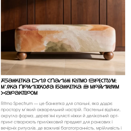
Банкетка для спальні Ritmo Spectrum:
м’яка приліжкова банкетка з мрійливим
характером
Ritmo Spectrum — це банкетка для спальні, яка додає
простору м’який акварельний настрій. Пастельні відтінки,
округла форма, дерев’яні кулясті ніжки й делікатний арт-
принт створюють приліжковий предмет для ранкових і
вечірніх ритуалів, де важливі багатогранність, мрійливість і