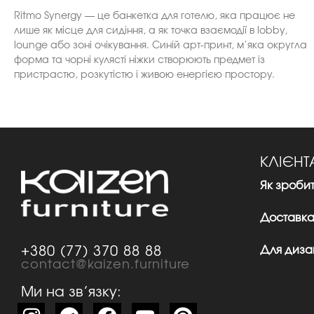
Ritmo Synergy — це банкетка для готелю, яка працює не
лише як місце для сидіння, а як точка взаємодії в lobby,
lounge або зоні очікування. Синій арт-принт, м’яка округла
форма та чорні кулясті ніжки створюють предмет із
пристрастю, розкутістю і живою енергією простору.
КЛІЄН
Як зроби
Доставка
Для дизай
+380 (77) 370 88 88
contact@kaizen.furniture
Ми на зв’язку: