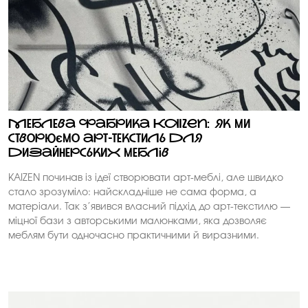
Меблева фабрика KAIZEN: як ми
створюємо арт-текстиль для
дизайнерських меблів
KAIZEN починав із ідеї створювати арт-меблі, але швидко
стало зрозуміло: найскладніше не сама форма, а
матеріали. Так з’явився власний підхід до арт-текстилю —
міцної бази з авторськими малюнками, яка дозволяє
меблям бути одночасно практичними й виразними.