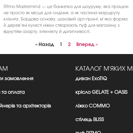
Ritmo Mastermind — це банкетка для шоуруму, яка працює
не просто як місце для сидіння, а як частина маршруту
клієнта. Бордова основа, шаховий арт-принт, м’яка форма
й дерев’яні кулясті ніжки створюють пуф для магазину з
відчуттям азарту, інтелекту й допитливості.
« Назад
1
2
Вперед »
ТАМ
КАТАЛОГ М'ЯКИХ М
ти замовлення
диван ExoTIQ
 та оплата
крісло GELATE + OASiS
нерів та архітекторів
ліжко CОMMО
стілець BLISS