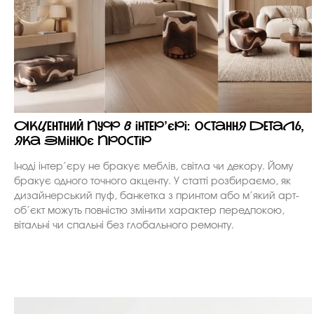
Акцентний пуф в інтер’єрі: остання деталь,
яка змінює простір
Іноді інтер’єру не бракує меблів, світла чи декору. Йому
бракує одного точного акценту. У статті розбираємо, як
дизайнерський пуф, банкетка з принтом або м’який арт-
об’єкт можуть повністю змінити характер передпокою,
вітальні чи спальні без глобального ремонту.