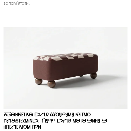
запам’ятати.
Банкетка для шоуруму Ritmo
Mastermind: пуф для магазину з
інтелектом гри