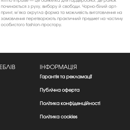
Ritmo Impulse — це банкетка для гардеробної, де ранок
починається з руху, вибору й свободи. Чорно-білий арт-
принт, м’яка округла форма та можливість виготовлення на
замовлення перетворюють практичний предмет на частину
особистого fashion-простору.
ЕБЛІВ
ІНФОРМАЦІЯ
Гарантія та рекламації
Публічна оферта
Політика конфіденційності
Політика cookies