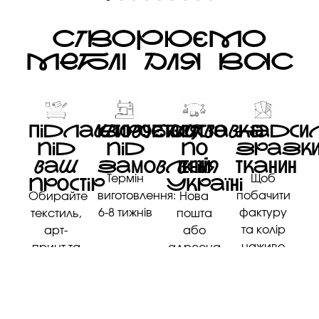
СТВОРЮЄМО
МЕБЛІ ДЛЯ ВАС
ПідлаштовуЄться
Виробництво
Доставка
Надси
під
під
по
зразк
ваш
замовлення
всій
тканин
Термін
Щоб
простір
Україні
виготовлення:
побачити
Обирайте
Нова
6-8 тижнів
фактуру
текстиль,
пошта
та колір
арт-
або
наживо
принт та
адресна
розмір
доставка