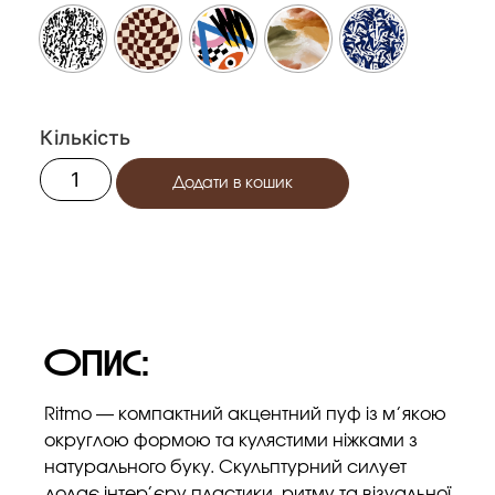
Додати в кошик
ОПис:
Ritmo — компактний акцентний пуф із м’якою
округлою формою та кулястими ніжками з
натурального буку. Скульптурний силует
додає інтер’єру пластики, ритму та візуальної