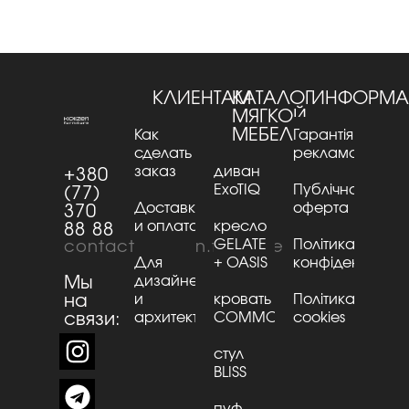
КЛИЕНТАМ
КАТАЛОГ
ИНФОРМА
МЯГКОЙ
МЕБЕЛИ
Как
Гарантія та
сделать
рекламації
заказ
диван
+380
ExoTIQ
Публічна
(77)
Доставка
оферта
370
и оплата
кресло
88 88
GELATE
Політика
contact@kaizen.furniture
Для
+ OASIS
конфіденційнос
Мы
дизайнеров
на
и
кровать
Політика
связи:
архитекторов
CОMMО
cookies
стул
BLISS