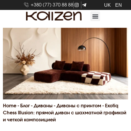
+380 (77) 370 88 88
UK
EN
Home
-
Блог
-
Диваны
-
Диваны с принтом
-
Exotiq
Chess Illusion: прямой диван с шахматной графикой
и четкой композицией