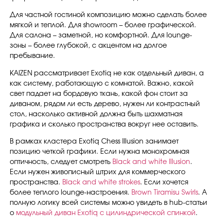
Для частной гостиной композицию можно сделать более
мягкой и теплой. Для showroom – более графической.
Для салона – заметной, но комфортной. Для lounge-
зоны – более глубокой, с акцентом на долгое
пребывание.
KAIZEN рассматривает Exotiq не как отдельный диван, а
как систему, работающую с комнатой. Важно, какой
свет падает на бордовую ткань, какой фон стоит за
диваном, рядом ли есть дерево, нужен ли контрастный
стол, насколько активной должна быть шахматная
графика и сколько пространства вокруг нее оставить.
В рамках кластера Exotiq Chess Illusion занимает
позицию четкой графики. Если нужна монохромная
оптичность, следует смотреть
Black and white Illusion
.
Если нужен живописный штрих для коммерческого
пространства.
Black and white strokes
. Если хочется
более теплого lounge-настроения.
Brown Tiramisu Swirls
. А
полную логику всей системы можно увидеть в hub-статьи
о
модульный диван Exotiq с цилиндрической спинкой
.