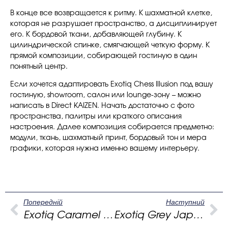
В конце все возвращается к ритму. К шахматной клетке,
которая не разрушает пространство, а дисциплинирует
его. К бордовой ткани, добавляющей глубину. К
цилиндрической спинке, смягчающей четкую форму. К
прямой композиции, собирающей гостиную в один
понятный центр.
Если хочется адаптировать Exotiq Chess Illusion под вашу
гостиную, showroom, салон или lounge-зону – можно
написать в Direct KAIZEN. Начать достаточно с фото
пространства, палитры или краткого описания
настроения. Далее композиция собирается предметно:
модули, ткань, шахматный принт, бордовый тон и мера
графики, которая нужна именно вашему интерьеру.
Попередній
Наступний
Exotiq Caramel Vertigo: бежевый диван для теплой современной гостиной.
Exotiq Grey Japan fog: серый диван в стиле сдержанного минимализма