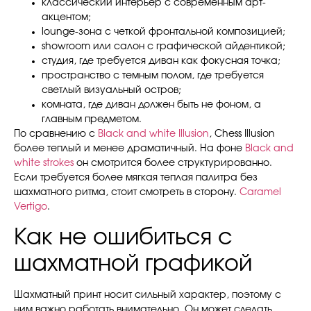
классический интерьер с современным арт-
акцентом;
lounge-зона с четкой фронтальной композицией;
showroom или салон с графической айдентикой;
студия, где требуется диван как фокусная точка;
пространство с темным полом, где требуется
светлый визуальный остров;
комната, где диван должен быть не фоном, а
главным предметом.
По сравнению с
Black and white Illusion
, Chess Illusion
более теплый и менее драматичный. На фоне
Black and
white strokes
он смотрится более структурированно.
Если требуется более мягкая теплая палитра без
шахматного ритма, стоит смотреть в сторону.
Caramel
Vertigo
.
Как не ошибиться с
шахматной графикой
Шахматный принт носит сильный характер, поэтому с
ним важно работать внимательно. Он может сделать