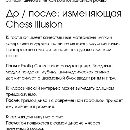
ритмом, цветом и четкой композиционной ролью.
До / после: изменяющая
Chess Illusion
К:
гостиная имеет качественные материалы, мягкий
ковер, свет и дерево, но ей не хватает фокусной точки.
Пространство смотрится приятно, однако слишком
ровно.
После:
Exotiq Chess Illusion создает центр. Бордовые
модули придают глубину, цилиндрическая спинка
держит силуэт, а шахматный блок вводит ритм и игру.
К:
классический интерьер может выглядеть слишком
предсказуемо.
После:
прямой диван с современной графикой придает
ему живое напряжение.
К:
арт-акцент ищут на стене.
После:
он появляется в самом диване – через
шахматный модуль.