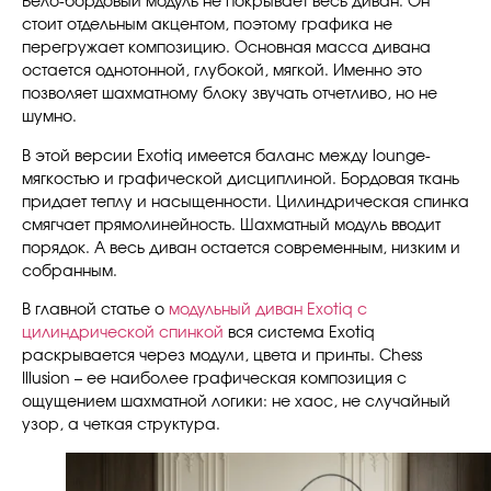
Бело-бордовый модуль не покрывает весь диван. Он
стоит отдельным акцентом, поэтому графика не
перегружает композицию. Основная масса дивана
остается однотонной, глубокой, мягкой. Именно это
позволяет шахматному блоку звучать отчетливо, но не
шумно.
В этой версии Exotiq имеется баланс между lounge-
мягкостью и графической дисциплиной. Бордовая ткань
придает теплу и насыщенности. Цилиндрическая спинка
смягчает прямолинейность. Шахматный модуль вводит
порядок. А весь диван остается современным, низким и
собранным.
В главной статье о
модульный диван Exotiq с
цилиндрической спинкой
вся система Exotiq
раскрывается через модули, цвета и принты. Chess
Illusion – ее наиболее графическая композиция с
ощущением шахматной логики: не хаос, не случайный
узор, а четкая структура.