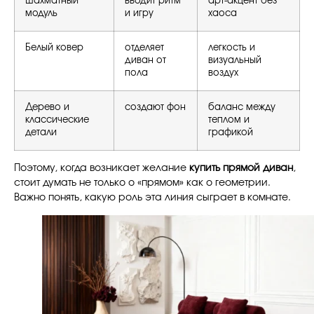
Шахматный
вводит ритм
арт-акцент без
модуль
и игру
хаоса
Белый ковер
отделяет
легкость и
диван от
визуальный
пола
воздух
Дерево и
создают фон
баланс между
классические
теплом и
детали
графикой
Поэтому, когда возникает желание
купить прямой диван
,
стоит думать не только о «прямом» как о геометрии.
Важно понять, какую роль эта линия сыграет в комнате.