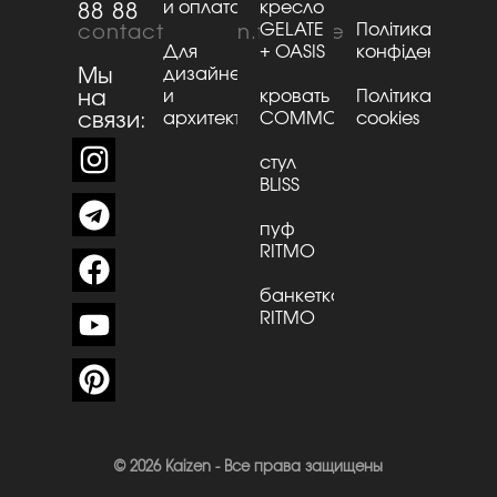
и оплата
кресло
88 88
GELATE
Політика
contact@kaizen.furniture
Для
+ OASIS
конфіденційнос
Мы
дизайнеров
на
и
кровать
Політика
связи:
архитекторов
CОMMО
cookies
стул
BLISS
пуф
RITMO
банкетка
RITMO
© 2026 Kaizen - Все права защищены