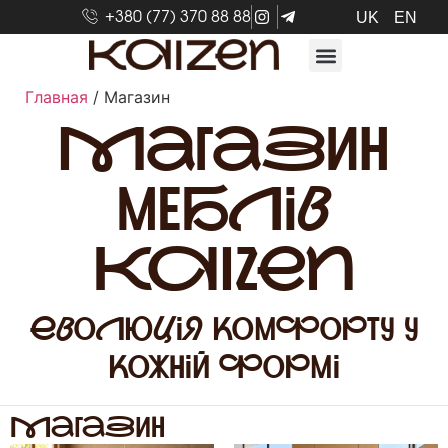
+380 (77) 370 88 88
UK
EN
Главная
/ Магазин
Магазин
меблів
KAIZEN
Еволюція комфорту у
кожній формі
Магазин