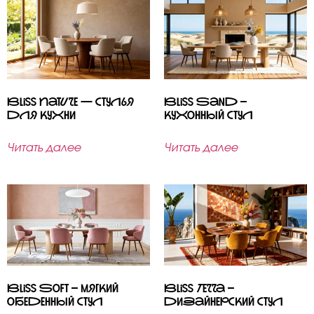
Bliss Nature — стулья
Bliss Sand –
для кухни
кухонный стул
Читать далее
Читать далее
Bliss Soft – мягкий
Bliss Terra –
обеденный стул
дизайнерский стул