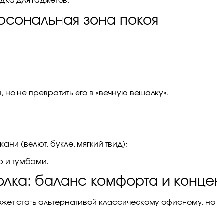
дка для гаджетов.
рсональная зона покоя
 но не превратить его в «вечную вешалку».
ани (велют, букле, мягкий твид);
ю и тумбами.
олка: баланс комфорта и конц
ожет стать альтернативой классическому офисному, но 