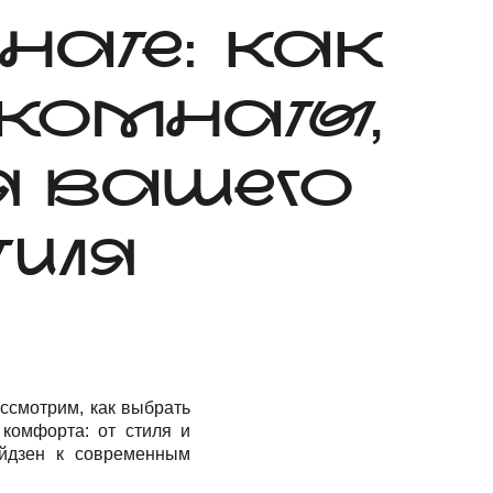
НАТЕ: КАК
 КОМНАТЫ,
Я ВАШЕГО
ИЛЯ
ссмотрим, как выбрать
 комфорта: от стиля и
йдзен к современным