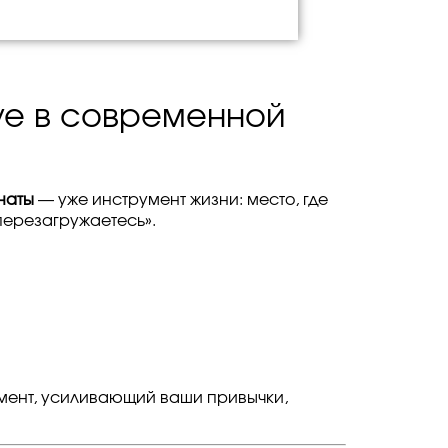
ve в современной
наты
— уже инструмент жизни: место, где
«перезагружаетесь».
умент, усиливающий ваши привычки,