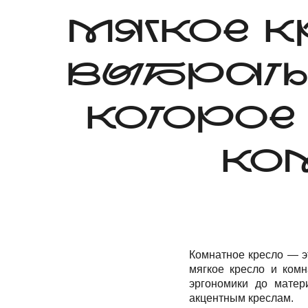
МЯГКОЕ К
ВЫБРАТЬ 
КОТОРОЕ
КО
Комнатное кресло — э
мягкое кресло и комн
эргономики до мате
акцентным креслам.