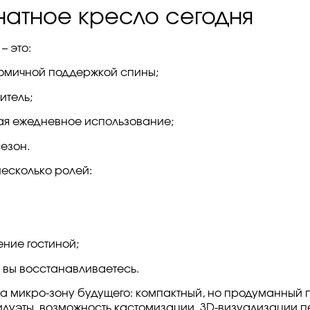
мнатное кресло сегодня
– это:
омичной поддержкой спины;
итель;
ая ежедневное использование;
сезон.
несколько ролей:
ние гостиной;
 вы восстанавливаетесь.
а микро-зону будущего: компактный, но продуманный
илуэты, возможность кастомизации, 3D-визуализации п