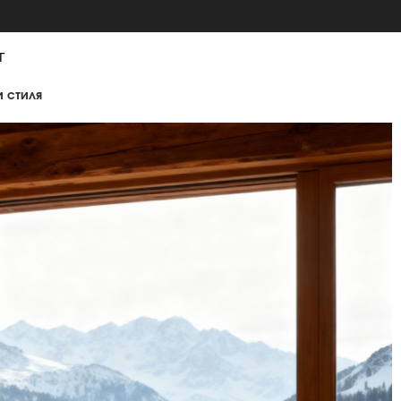
г
и стиля