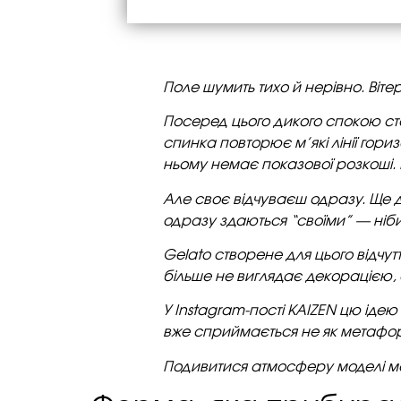
Поле шумить тихо й нерівно. Віте
Посеред цього дикого спокою сто
спинка повторює м’які лінії гори
ньому немає показової розкоші.
Але своє відчуваєш одразу.
Ще д
одразу здаються “своїми” — ніби
Gelato створене для цього відчут
більше не виглядає декорацією, 
У Instagram-пості KAIZEN цю іде
вже сприймається не як метафора
Подивитися атмосферу моделі мо