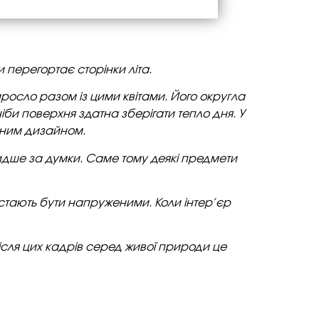
и перегортає сторінки літа.
иросло разом із цими квітами. Його округла
 ніби поверхня здатна зберігати тепло дня.
У
вним дизайном.
швидше за думки. Саме тому деякі предмети
естають бути напруженими. Коли інтер’єр
після цих кадрів серед живої природи це