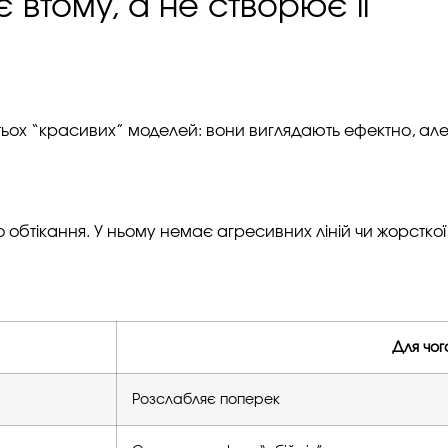
втому, а не створює її
ох “красивих” моделей: вони виглядають ефектно, але в
обтікання. У ньому немає агресивних ліній чи жорсткої
Для чог
Розслабляє поперек