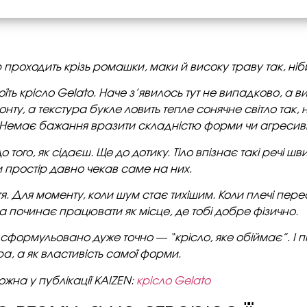
р проходить крізь ромашки, маки й високу траву так, ніб
їть крісло Gelato.
Наче з’явилось тут не випадково, а в
зонту, а текстура букле ловить тепле сонячне світло так,
Немає бажання вразити складністю форми чи агреси
о того, як сідаєш.
Ще до дотику.
Тіло впізнає такі речі 
 простір давно чекав саме на них.
тя.
Для моменту, коли шум стає тихішим. Коли плечі пер
а починає працювати як місце, де тобі добре фізично.
ю сформульовано дуже точно — “крісло, яке обіймає”. І 
, а як властивість самої форми.
жна у публікації KAIZEN:
крісло Gelato