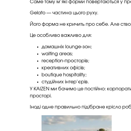
Саме тому м’які форми повертаються у пр
Gelato — частина цього руху.
Його форма не кричить про себе. Але ств
Це особливо важливо для:
домашніх lounge-зон;
waiting areas;
reception-просторів;
креативних офісів;
boutique hospitality;
студійних інтер’єрів.
У KAIZEN ми бачимо це постійно: корпоратив
просторі.
Іноді одне правильно підібране крісло ро