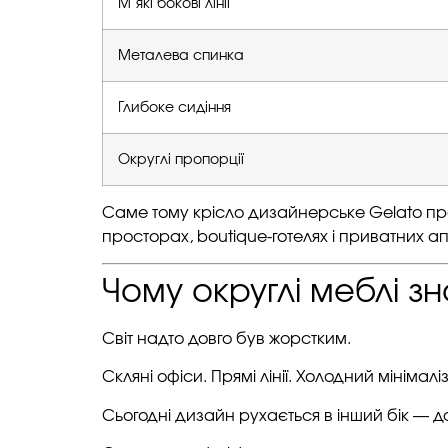
М’які бокові лінії
Металева спинка
Глибоке сидіння
Округлі пропорції
Саме тому крісло дизайнерське Gelato пр
просторах, boutique-готелях і приватних а
Чому округлі меблі з
Світ надто довго був жорстким.
Скляні офіси. Прямі лінії. Холодний мінімалі
Сьогодні дизайн рухається в інший бік — д