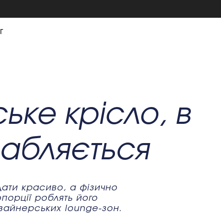
г
ьке крісло, в
лабляється
дати красиво, а фізично
порції роблять його
зайнерських lounge-зон.