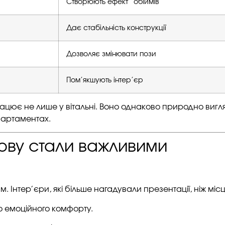
Створюють ефект “обіймів”
Дає стабільність конструкції
Дозволяє змінювати пози
Пом’якшують інтер’єр
ацює не лише у вітальні. Воно однаково природно вигл
партаментах.
нову стали важливими
зм. Інтер’єри, які більше нагадували презентації, ніж місц
о емоційного комфорту.