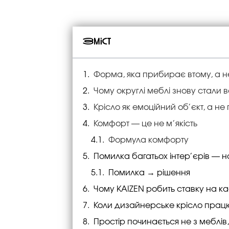
Зміст
Форма, яка прибирає втому, а не
Чому округлі меблі знову стали
Крісло як емоційний об’єкт, а не
Комфорт — це не м’якість
Формула комфорту
Помилка багатьох інтер’єрів — н
Помилка → рішення
Чому KAIZEN робить ставку на к
Коли дизайнерське крісло прац
Простір починається не з меблів, 