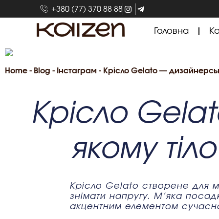
+380 (77) 370 88 88
Головна
Ка
Home
-
Blog
-
Інстаграм
-
Крісло Gelato — дизайнерськ
Крісло Gelat
якому тіл
Крісло Gelato створене для м
знімати напругу. М’яка посад
акцентним елементом сучасног