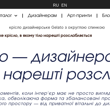
RU
EN
талог
Дизайнерам
Арт-принти
Бло
е крісло, в якому тіло нарешті розслабляється
o — дизайнерс
о нарешті розс
оментів, коли інтер’єр має не просто вигля
ка, обволікаюча форма та збалансовані про
о простору — від приватної вітальні до ди