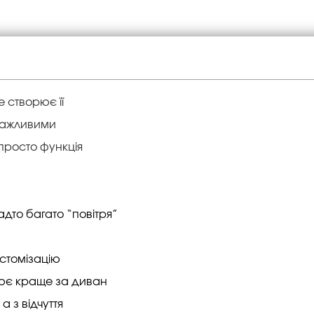
 створює її
 важливими
 просто функція
адто багато “повітря”
астомізацію
ює краще за диван
а з відчуття