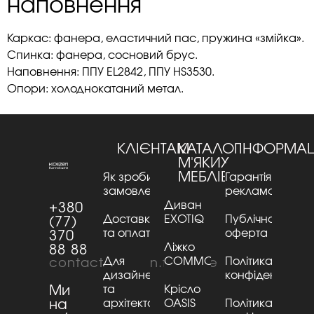
наповнення
Каркас: фанера, еластичний пас, пружина «змійка».
Спинка: фанера, сосновий брус.
Наповнення: ППУ EL2842, ППУ HS3530.
Опори: холоднокатаний метал.
КЛІЄНТАМ
КАТАЛОГ
ІНФОРМАЦ
М'ЯКИХ
МЕБЛІВ
Як зробити
Гарантія та
замовлення
рекламації
Диван
+380
Доставка
EXOTIQ
Публічна
(77)
та оплата
оферта
370
Ліжко
88 88
Для
COMMO
Політика
contact@kaizen.furniture
дизайнерів
конфіденційнос
Ми
та
Крісло
на
архітекторів
OASIS
Політика