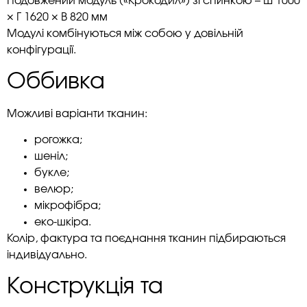
Подовжений модуль («Крокодил») зі спинкою – Ш 1000
× Г 1620 × В 820 мм
Модулі комбінуються між собою у довільній
конфігурації.
Оббивка
Можливі варіанти тканин:
рогожка;
шеніл;
букле;
велюр;
мікрофібра;
еко-шкіра.
Колір, фактура та поєднання тканин підбираються
індивідуально.
Конструкція та