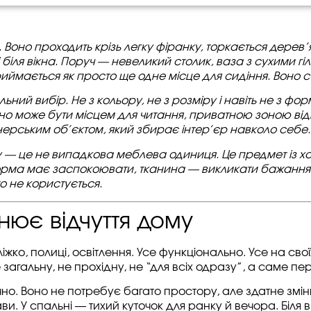
о. Воно проходить крізь легку фіранку, торкається дерев’
 біля вікна. Поруч — невеликий столик, ваза з сухими г
риймається як просто ще одне місце для сидіння. Воно с
ний вибір. Не з кольору, не з розміру і навіть не з фор
оно може бути місцем для читання, приватною зоною відп
ерським об’єктом, який збирає інтер’єр навколо себе.
у — це не випадкова меблева одиниця. Це предмет із х
орма має заспокоювати, тканина — викликати бажання 
хто не користується.
нює відчуття дому
ліжко, полиці, освітлення. Усе функціонально. Усе на св
загальну, не прохідну, не “для всіх одразу”, а саме пе
но. Воно не потребує багато простору, але здатне зміни
. У спальні — тихий куточок для ранку й вечора. Біля в