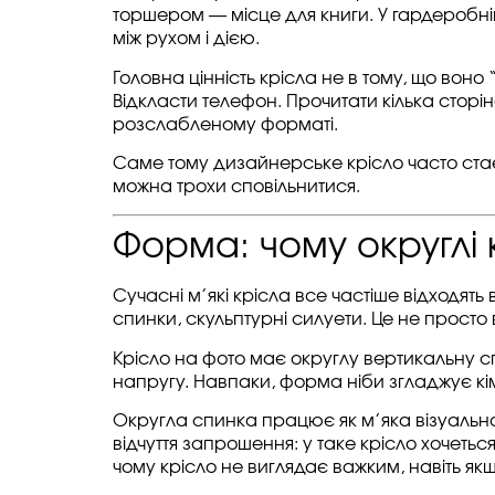
торшером — місце для книги. У гардеробні
між рухом і дією.
Головна цінність крісла не в тому, що воно
Відкласти телефон. Прочитати кілька сторін
розслабленому форматі.
Саме тому дизайнерське крісло часто стає 
можна трохи сповільнитися.
Форма: чому округлі
Сучасні м’які крісла все частіше відходять
спинки, скульптурні силуети. Це не просто 
Крісло на фото має округлу вертикальну с
напругу. Навпаки, форма ніби згладжує кім
Округла спинка працює як м’яка візуальн
відчуття запрошення: у таке крісло хочеться
чому крісло не виглядає важким, навіть як