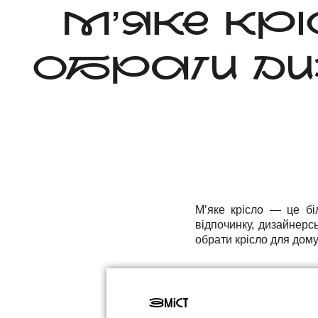
М’ЯКЕ КРІ
ОБРАТИ ДИ
М’яке крісло — це бі
відпочинку, дизайнерс
обрати крісло для дому,
Зміст