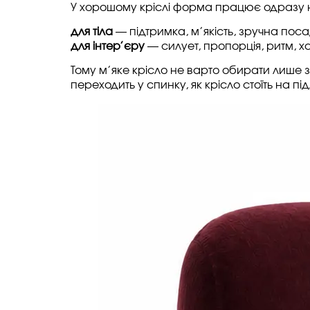
У хорошому кріслі форма працює одразу н
для тіла
— підтримка, м’якість, зручна поса
для інтер’єру
— силует, пропорція, ритм, х
Тому м’яке крісло не варто обирати лише 
переходить у спинку, як крісло стоїть на п