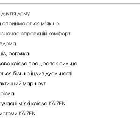
ідчуття дому
ла сприймаються м’якше
о означає справжній комфорт
 вдома
ніл, рогожка
рдове крісло працює так сильно
еться більше індивідуальності
рактичний маршрут
крісла
сучасні м’які крісла KAIZEN
системи KAIZEN