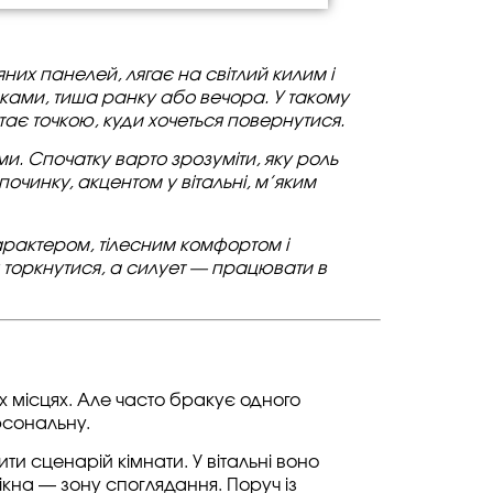
яних панелей, лягає на світлий килим і
ілками, тиша ранку або вечора. У такому
тає точкою, куди хочеться повернутися.
ми. Спочатку варто зрозуміти, яку роль
очинку, акцентом у вітальні, м’яким
арактером, тілесним комфортом і
торкнутися, а силует — працювати в
оїх місцях. Але часто бракує одного
рсональну.
ти сценарій кімнати. У вітальні воно
ікна — зону споглядання. Поруч із