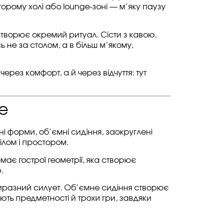
орому холі або lounge-зоні — м’яку паузу
 створює окремий ритуал. Сісти з кавою.
ь не за столом, а в більш м’якому,
рез комфорт, а й через відчуття: тут
е
сні форми, об’ємні сидіння, заокруглені
ілом і простором.
емає гострої геометрії, яка створює
.
виразний силует. Об’ємне сидіння створює
дають предметності й трохи гри, завдяки