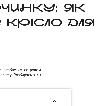
ОЧИНКУ: ЯК
КРІСЛО ДЛЯ
ти особистим островом
ер’єру. Розбираємо, як