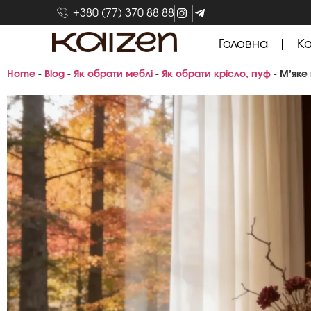
+380 (77) 370 88 88
Головна
Ка
Home
-
Blog
-
Як обрати меблі
-
Як обрати крісло, пуф
-
М’яке