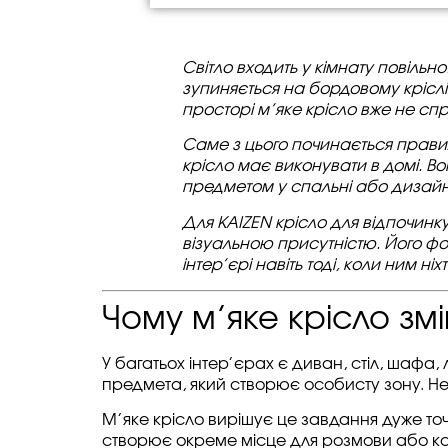
Світло входить у кімнату повільн
зупиняється на бордовому кріслі
просторі м’яке крісло вже не сп
Саме з цього починається правиль
крісло має виконувати в домі. В
предметом у спальні або дизайн
Для KAIZEN крісло для відпочинк
візуальною присутністю. Його ф
інтер’єрі навіть тоді, коли ним ні
Чому м’яке крісло змі
У багатьох інтер’єрах є диван, стіл, шафа, 
предмета, який створює особисту зону. Не 
М’яке крісло вирішує це завдання дуже точ
створює окреме місце для розмови або кави