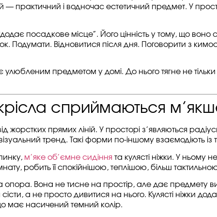
й — практичний і водночас естетичний предмет. У прост
 “додає посадкове місце”. Його цінність у тому, що воно
ок. Подумати. Відновитися після дня. Поговорити з кимос
улюбленим предметом у домі. До нього тягне не тільки че
 крісла сприймаються м’якш
 від жорстких прямих ліній. У просторі з’являються радіу
візуальний тренд. Такі форми по-іншому взаємодіють із т
пинку,
м’яке об’ємне сидіння
та кулясті ніжки. У ньому н
нату, робить її спокійнішою, теплішою, більш тактильною
а опора. Вона не тисне на простір, але дає предмету 
 сісти, а не просто дивитися на нього. Кулясті ніжки до
що має насичений темний колір.