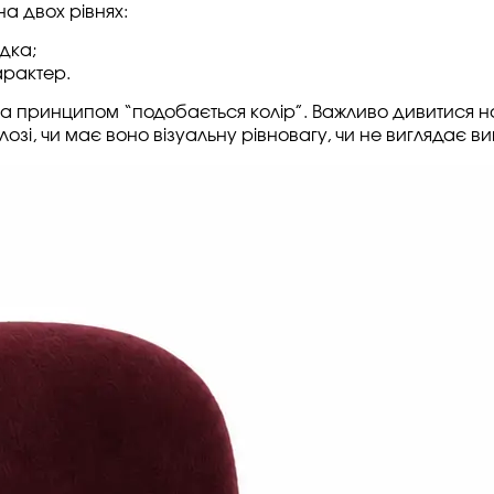
а двох рівнях:
дка;
арактер.
за принципом “подобається колір”. Важливо дивитися н
ідлозі, чи має воно візуальну рівновагу, чи не виглядає