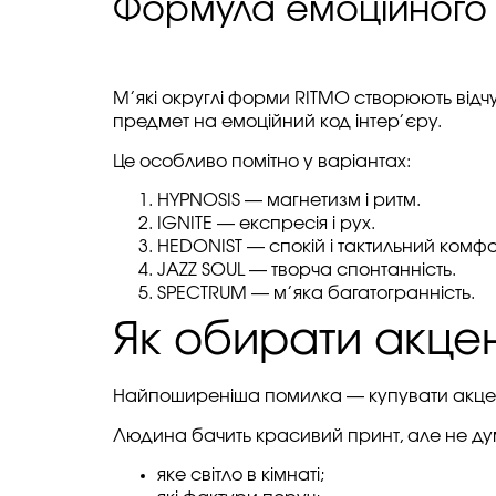
Формула емоційного 
М’які округлі форми RITMO створюють відчут
предмет на емоційний код інтер’єру.
Це особливо помітно у варіантах:
HYPNOSIS — магнетизм і ритм.
IGNITE — експресія і рух.
HEDONIST — спокій і тактильний комфо
JAZZ SOUL — творча спонтанність.
SPECTRUM — м’яка багатогранність.
Як обирати акцен
Найпоширеніша помилка — купувати акцент
Людина бачить красивий принт, але не ду
яке світло в кімнаті;