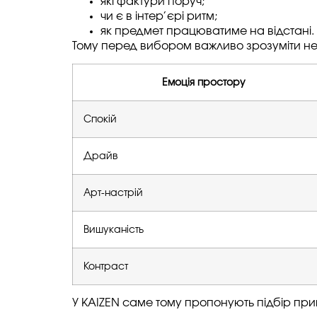
які фактури поруч;
чи є в інтер’єрі ритм;
як предмет працюватиме на відстані.
Тому перед вибором важливо зрозуміти не 
Емоція простору
Спокій
Драйв
Арт-настрій
Вишуканість
Контраст
У KAIZEN саме тому пропонують підбір прин