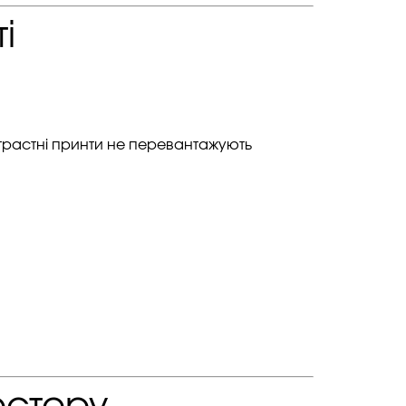
і
нтрастні принти не перевантажують