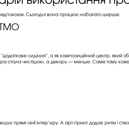
нарій використання пр
редпокоєм. Сьогодні вона працює набагато ширше.
ITMO
к “додаткове сидіння”, а як композиційний центр, який
ктура стала чистішою, а декору — менше. Саме тому кож
шує прямі лінії інтер’єру. А арт-принт додає ритм і ств