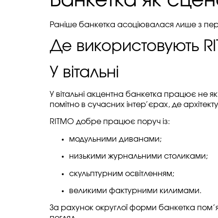
Банкетка як сце
Раніше банкетка асоціювалася лише з пе
Де використовують R
У вітальні
У вітальні акцентна банкетка працює не я
помітно в сучасних інтер’єрах, де архіте
RITMO добре працює поруч із:
модульними диванами;
низькими журнальними столиками;
скульптурним освітленням;
великими фактурними килимами.
За рахунок округлої форми банкетка пом’як