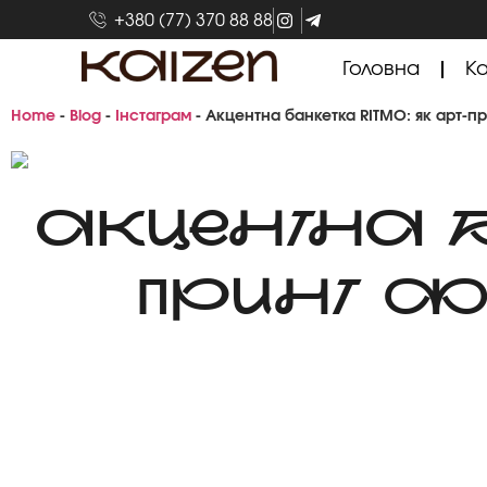
+380 (77) 370 88 88
Головна
Ка
Home
-
Blog
-
Інстаграм
-
Акцентна банкетка RITMO: як арт-
АКЦЕНТНА Б
ПРИНТ 