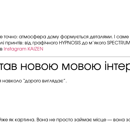
дуже точно: атмосфера дому формується деталями. І сам
лі принтів: від графічного HYPNOSIS до м’якого SPECTR
 в
Instagram KAIZEN
став новою мовою інте
 навколо “дорого виглядає”.
же як картина. Вона не просто займає місце — вона за