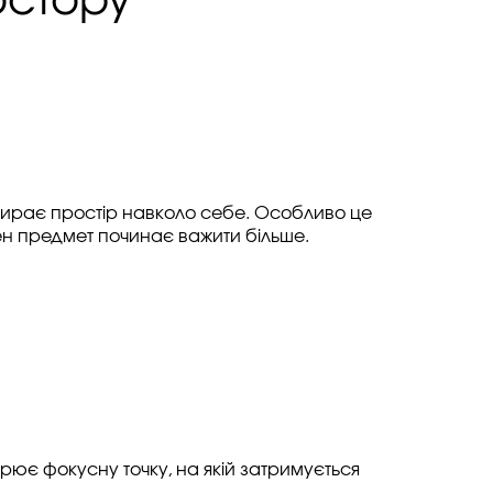
остору
 збирає простір навколо себе. Особливо це
ен предмет починає важити більше.
орює фокусну точку, на якій затримується