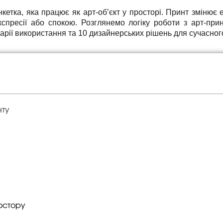
етка, яка працює як арт-об’єкт у просторі. Принт змінює е
 експресії або спокою. Розглянемо логіку роботи з арт-пр
арії використання та 10 дизайнерських рішень для сучасного
нту
остору