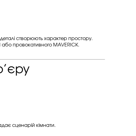
е деталі створюють характер простору.
UM або провокативного MAVERICK.
р’єру
дає сценарій кімнати.