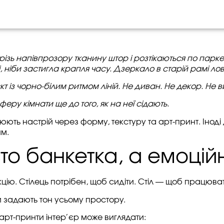
різь напівпрозору тканину штор і розтікаються по парк
ніби застигла крапля часу. Дзеркало в старій рамі ловит
’єкт із чорно-білим ритмом ліній. Не диван. Не декор. Н
ру кімнати ще до того, як на неї сідають.
юють настрій через форму, текстуру та арт-принт. Іноді
им.
то банкетка, а емоцій
нкцію. Стілець потрібен, щоб сидіти. Стіл — щоб працюв
и задають тон усьому простору.
рт-принти інтер’єр може виглядати: