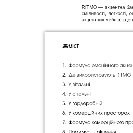
RITMO — акцентна банк
сміливості, легкості,
акцентних меблів, сцен
Зміст
Формула емоційного акце
Де використовують RITMO
У вітальні
У спальні
У гардеробній
У комерційних просторах
Формула комерційного пр
Помилка → рішення