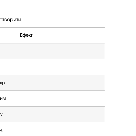
створити.
Ефект
тір
шим
ку
я.