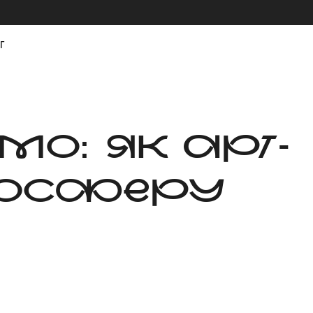
г
MO: ЯК АРТ-
МОСФЕРУ