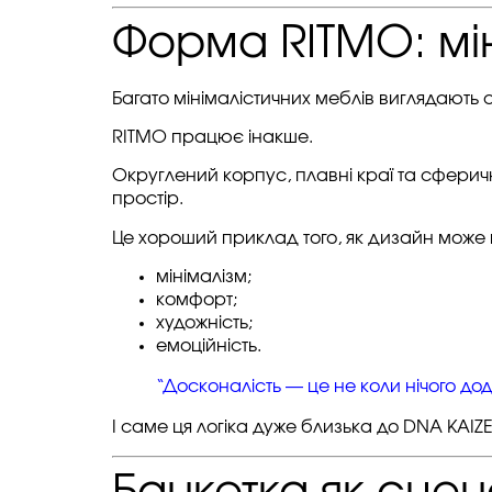
Форма RITMO: мін
Багато мінімалістичних меблів виглядають 
RITMO працює інакше.
Округлений корпус, плавні краї та сферич
простір.
Це хороший приклад того, як дизайн може
мінімалізм;
комфорт;
художність;
емоційність.
“Досконалість — це не коли нічого дод
І саме ця логіка дуже близька до DNA KAIZ