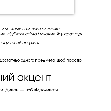
ету м’якими золотими плямами.
ь відбитки світла і множить їх у просторі.
е випадковий предмет.
 достатньо одного предмета, щоб простір
ний акцент
ати. Диван — щоб відпочивати.