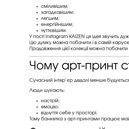
сміливішим;
загадковішим;
легшим;
енергійнішим;
чуттєвішим.
У пості Instagram KAIZEN ця ідея звучить 
Цю думку можна побачити і в самій карусе
Продовження цієї колекції можна побачити
Чому арт-принт 
Сучасний інтер’єр дедалі менше будується
Люди шукають:
настрій;
емоцію;
відчуття себе у просторі.
Тому банкетка з арт-принтами працює май