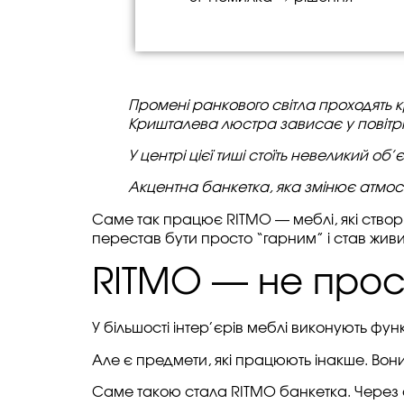
Промені ранкового світла проходять к
Кришталева люстра зависає у повітрі, 
У центрі цієї тиші стоїть невеликий об
Акцентна банкетка, яка змінює атмосфе
Саме так працює RITMO — меблі, які створ
перестав бути просто “гарним” і став жив
RITMO — не прос
У більшості інтер’єрів меблі виконують фу
Але є предмети, які працюють інакше. Вон
Саме такою стала RITMO банкетка. Через а