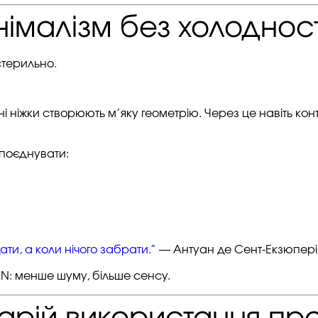
імалізм без холодност
стерильно.
ні ніжки створюють м’яку геометрію. Через це навіть ко
 поєднувати:
ати, а коли нічого забрати.”
— Антуан де Сент-Екзюпері
EN: менше шуму, більше сенсу.