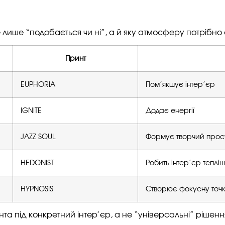
лише “подобається чи ні”, а й яку атмосферу потрібно 
Принт
EUPHORIA
Пом’якшує інтер’єр
IGNITE
Додає енергії
JAZZ SOUL
Формує творчий прос
HEDONIST
Робить інтер’єр теплі
HYPNOSIS
Створює фокусну точ
та під конкретний інтер’єр, а не “універсальні” рішенн