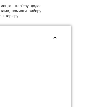
моцію інтер’єру: додає
интами, помилки вибору
 інтер’єру.