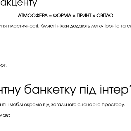
акценту
АТМОСФЕРА = ФОРМА × ПРИНТ × СВІТЛО
тя пластичності. Кулясті ніжки додають легку іронію та 
рт.
тну банкетку під інтер
ні меблі окремо від загального сценарію простору.
має: