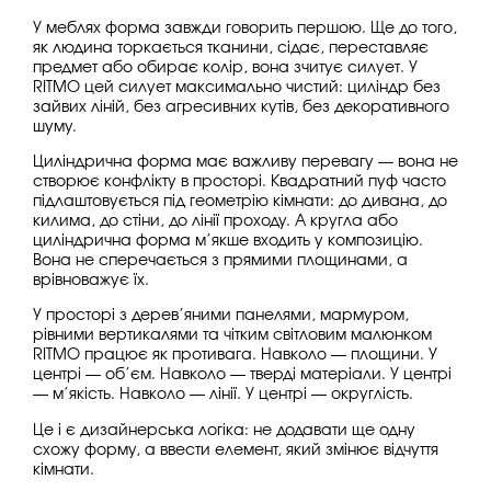
У меблях форма завжди говорить першою. Ще до того,
як людина торкається тканини, сідає, переставляє
предмет або обирає колір, вона зчитує силует. У
RITMO цей силует максимально чистий: циліндр без
зайвих ліній, без агресивних кутів, без декоративного
шуму.
Циліндрична форма має важливу перевагу — вона не
створює конфлікту в просторі. Квадратний пуф часто
підлаштовується під геометрію кімнати: до дивана, до
килима, до стіни, до лінії проходу. А кругла або
циліндрична форма м’якше входить у композицію.
Вона не сперечається з прямими площинами, а
врівноважує їх.
У просторі з дерев’яними панелями, мармуром,
рівними вертикалями та чітким світловим малюнком
RITMO працює як противага. Навколо — площини. У
центрі — об’єм. Навколо — тверді матеріали. У центрі
— м’якість. Навколо — лінії. У центрі — округлість.
Це і є дизайнерська логіка: не додавати ще одну
схожу форму, а ввести елемент, який змінює відчуття
кімнати.