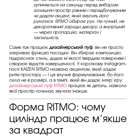
зупиняється на секунду перед вибором:
залишити простір рівним і передбачуваним
чи додати акцент, який змусить його
рухатися. RITMO обирає рух. Не гучний, не
декоративний заради декору, а внутрішній
— через пропорцію, матеріал і
тактильність.
Саме так працює
дизайнерський пуф
: він не просто
закриває функцію посадки. Він збирає композицію,
підкреслює стиль, додає м’якості твердим поверхням і
створює відчуття завершеності. У короткому Instagram-
пості KAIZEN RITMO названо акцентом, який задає
ритм простору — і це влучне формулювання, бо його
сила не в розмірі, а в темпі, який він додає інтер’єру:
дизайнерський пуф RITMO
працює як деталь, навколо
якої простір починає звучати інакше.
Форма RITMO: чому
циліндр працює м’якше
за квадрат