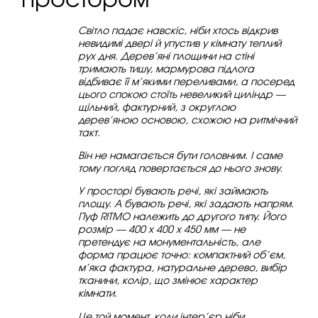
Світло падає навскіс, ніби хтось відкрив
невидимі двері й упустив у кімнату теплий
рух дня. Дерев’яні площини на стіні
тримають тишу, мармурова підлога
відбиває її м’якими переливами, а посеред
цього спокою стоїть невеликий циліндр —
щільний, фактурний, з округлою
дерев’яною основою, схожою на ритмічний
такт.
Він не намагається бути головним. І саме
тому погляд повертається до нього знову.
У просторі бувають речі, які займають
площу. А бувають речі, які задають напрям.
Пуф RITMO належить до другого типу. Його
розмір — 400 х 400 х 450 мм — не
претендує на монументальність, але
форма працює точно: компактний об’єм,
м’яка фактура, натуральне дерево, вибір
тканини, колір, що змінює характер
кімнати.
Це той момент, коли інтер’єр ніби