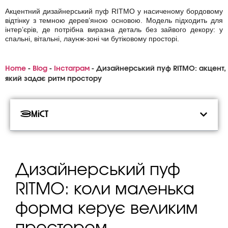
Акцентний дизайнерський пуф RITMO у насиченому бордовому
відтінку з темною дерев’яною основою. Модель підходить для
інтер’єрів, де потрібна виразна деталь без зайвого декору: у
спальні, вітальні, лаунж-зоні чи бутіковому просторі.
Home
-
Blog
-
Інстаграм
-
Дизайнерський пуф RITMO: акцент,
який задає ритм простору
Зміст
Дизайнерський пуф
RITMO: коли маленька
форма керує великим
простором