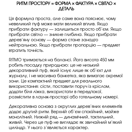
РИТМ ПРОСТОРУ = ФОРМА × ФАКТУРА × СВІТЛО ×
ДЕТАЛЬ
Ця формула проста, але саме вона пояснює, чому
невеликий пуф може мати великий вплив. Якщо
прибрати фактуру — залишиться просто об’єм. Якщо
прибрати світло — зникне глибина. Якщо прибрати
дерев’яну основу — форма стане занадто
нейтральною. Якщо прибрати пропорцію — предмет
втратить точність.
RITMO тримається на балансі. Його висота 450 мм
робить посадку природною: це не низький
декоративний пуф, який існує лише як об’єкт для
журналу, і не масивна банкетка, яка вимагає окремої
зони. Це компактний предмет для реального
використання: сісти, поставити поруч із кріслом,
додати біля ліжка, використати в передпокої,
розмістити в лаунж-просторі або готельному номері.
Декоративна основа з округлих дерев’яних елементів
додає другий ритм. Верхній об’єм спокійний, майже
монолітний. Нижній ряд — динамічний, тактильний,
живий. Через це пуф не виглядає як звичайний м’який
циліндр. У нього з’являється характер.