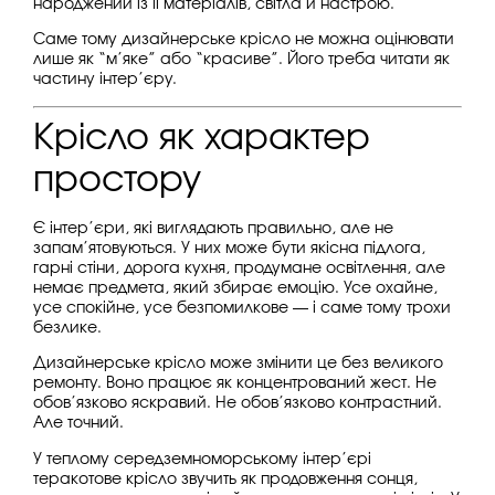
народжений із її матеріалів, світла й настрою.
Саме тому дизайнерське крісло не можна оцінювати
лише як “м’яке” або “красиве”. Його треба читати як
частину інтер’єру.
Крісло як характер
простору
Є інтер’єри, які виглядають правильно, але не
запам’ятовуються. У них може бути якісна підлога,
гарні стіни, дорога кухня, продумане освітлення, але
немає предмета, який збирає емоцію. Усе охайне,
усе спокійне, усе безпомилкове — і саме тому трохи
безлике.
Дизайнерське крісло може змінити це без великого
ремонту. Воно працює як концентрований жест. Не
обов’язково яскравий. Не обов’язково контрастний.
Але точний.
У теплому середземноморському інтер’єрі
теракотове крісло звучить як продовження сонця,