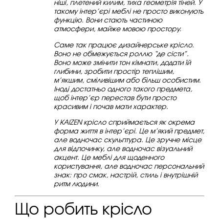
ніші, плетений килим, тиха геометрія тіней. У
такому інтер’єрі меблі не просто виконують
функцію. Вони стають частиною
атмосфери, майже мовою простору.
Саме так працює дизайнерське крісло.
Воно не обмежується роллю “де сісти”.
Воно може змінити тон кімнати, додати їй
глибини, зробити простір теплішим,
м’якшим, сміливішим або більш особистим.
Іноді достатньо одного такого предмета,
щоб інтер’єр перестав бути просто
красивим і почав мати характер.
У KAIZEN крісло сприймається як окрема
форма життя в інтер’єрі. Це м’який предмет,
але водночас скульптура. Це зручне місце
для відпочинку, але водночас візуальний
акцент. Це меблі для щоденного
користування, але водночас персональний
знак: про смак, настрій, стиль і внутрішній
ритм людини.
Що робить крісло