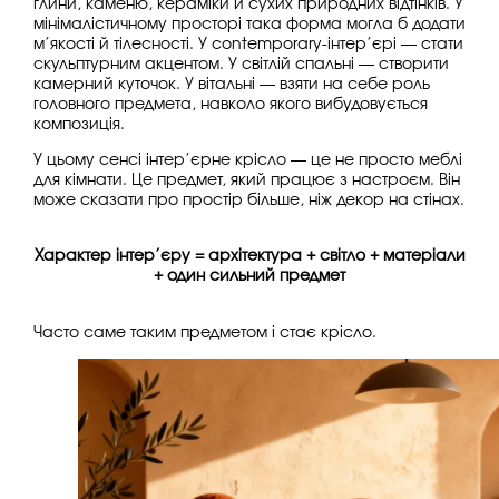
глини, каменю, кераміки й сухих природних відтінків. У
мінімалістичному просторі така форма могла б додати
м’якості й тілесності. У contemporary-інтер’єрі — стати
скульптурним акцентом. У світлій спальні — створити
камерний куточок. У вітальні — взяти на себе роль
головного предмета, навколо якого вибудовується
композиція.
У цьому сенсі інтер’єрне крісло — це не просто меблі
для кімнати. Це предмет, який працює з настроєм. Він
може сказати про простір більше, ніж декор на стінах.
Характер інтер’єру = архітектура + світло + матеріали
+ один сильний предмет
Часто саме таким предметом і стає крісло.