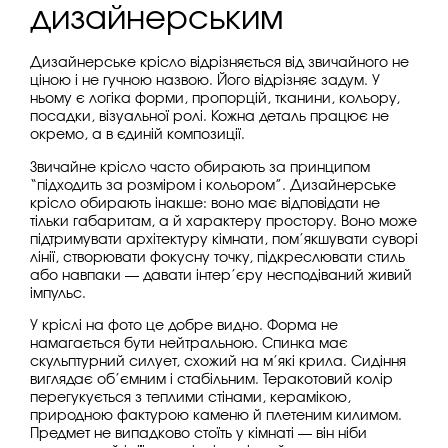
дизайнерським
Дизайнерське крісло відрізняється від звичайного не
ціною і не гучною назвою. Його відрізняє задум. У
ньому є логіка форми, пропорцій, тканини, кольору,
посадки, візуальної ролі. Кожна деталь працює не
окремо, а в єдиній композиції.
Звичайне крісло часто обирають за принципом
“підходить за розміром і кольором”. Дизайнерське
крісло обирають інакше: воно має відповідати не
тільки габаритам, а й характеру простору. Воно може
підтримувати архітектуру кімнати, пом’якшувати суворі
лінії, створювати фокусну точку, підкреслювати стиль
або навпаки — давати інтер’єру несподіваний живий
імпульс.
У кріслі на фото це добре видно. Форма не
намагається бути нейтральною. Спинка має
скульптурний силует, схожий на м’які крила. Сидіння
виглядає об’ємним і стабільним. Теракотовий колір
перегукується з теплими стінами, керамікою,
природною фактурою каменю й плетеним килимом.
Предмет не випадково стоїть у кімнаті — він ніби