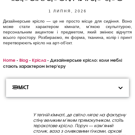
1 ЛИПНЯ, 2026
Дизайнерське крісло — це не просто місце для сидіння. Воно
може стати характером кімнати, м’якою скульптурою,
персональним акцентом і предметом, який змінює відчуття
всього простору. Розбираємо, як форма, тканина, колір і принт
перетворюють крісло на арт-об’єкт.
Home
-
Blog
-
Крісла
-
Дизайнерське крісло: коли меблі
стають характером інтер’єру
Зміст
У теплій кімнаті, де світло лягає на фактурну
стіну великим м’яким прямокутником, стоїть
теракотове крісло. Поруч — кам’яний
столик, ваза з оливковими гілками, аркові