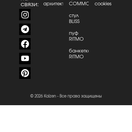
связи:
архитекторов
CОMMО
cookies
стул
BLISS
пуф
RITMO
банкетка
RITMO
© 2026 Kaizen - Все права защищены