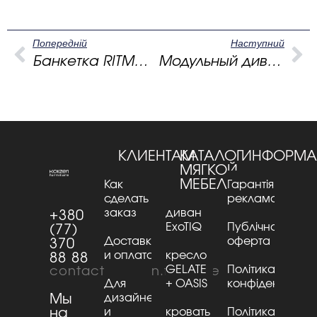
Попередній
Наступний
Банкетка RITMO — мягкий акцент, меняющий ощущение прихожей
Модульный диван Exotiq – скульптурная форма для современного интерьера.
КЛИЕНТАМ
КАТАЛОГ
ИНФОРМА
МЯГКОЙ
МЕБЕЛИ
Как
Гарантія та
сделать
рекламації
заказ
диван
+380
ExoTIQ
Публічна
(77)
Доставка
оферта
370
и оплата
кресло
88 88
GELATE
Політика
contact@kaizen.furniture
Для
+ OASIS
конфіденційнос
Мы
дизайнеров
на
и
кровать
Політика