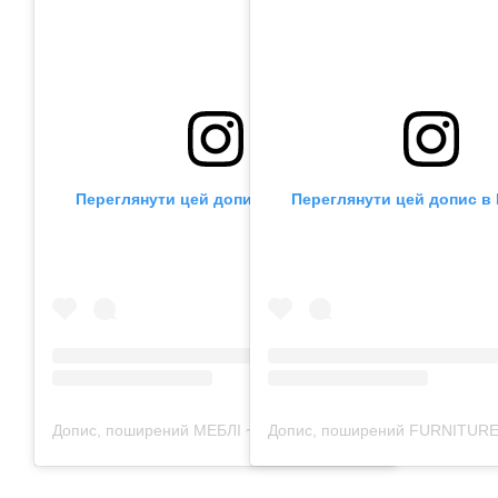
Переглянути цей допис в Instagram
Переглянути цей допис в 
Допис, поширений МЕБЛІ ~> Дивани • Крісла • Пуфи • Ліжка • Стільці (@kaizen_in_ua)