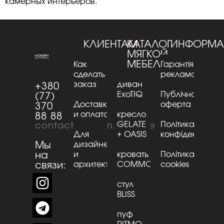
камерных интерьеров.
КЛИЕНТАМ
КАТАЛОГ
ИНФОРМА
МЯГКОЙ
МЕБЕЛИ
Как
Гарантія та
сделать
рекламації
заказ
диван
+380
ExoTIQ
Публічна
(77)
Доставка
оферта
370
и оплата
кресло
88 88
GELATE
Політика
contact@kaizen.furniture
Для
+ OASIS
конфіденційнос
Мы
дизайнеров
на
и
кровать
Політика
связи:
архитекторов
CОMMО
cookies
стул
BLISS
пуф