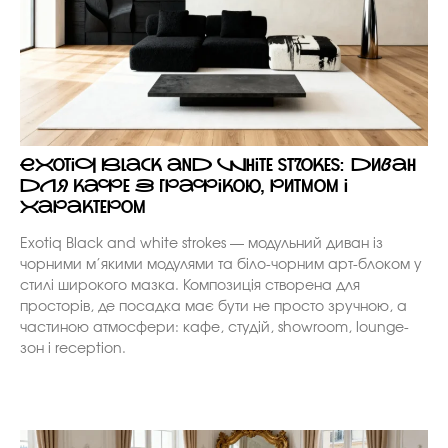
Exotiq Black and white strokes: диван
для кафе з графікою, ритмом і
характером
Exotiq Black and white strokes — модульний диван із
чорними м’якими модулями та біло-чорним арт-блоком у
стилі широкого мазка. Композиція створена для
просторів, де посадка має бути не просто зручною, а
частиною атмосфери: кафе, студій, showroom, lounge-
зон і reception.