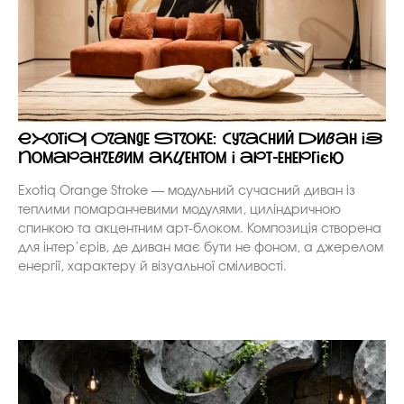
Exotiq Orange Stroke: сучасний диван із
помаранчевим акцентом і арт-енергією
Exotiq Orange Stroke — модульний сучасний диван із
теплими помаранчевими модулями, циліндричною
спинкою та акцентним арт-блоком. Композиція створена
для інтер’єрів, де диван має бути не фоном, а джерелом
енергії, характеру й візуальної сміливості.