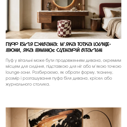
Пуф біля дивана: м’яка точка lounge-
зони, яка змінює сценарій вітальні
Пуф у вітальні може бути продовженням дивана, окремим
місцем для сидіння, підставкою для ніг або м’якою точкою
lounge-зони. Розбираємо, як обрати форму, тканину,
розмір і розташування пуфа біля дивана, крісел або
журнального столика.