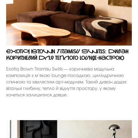
Exotiq Brown Tiramisu Swirls: диван
коричневий для теплого lounge-настрою
Exotiq Brown Tiramisu Swirls — коричнева модульна
композиція з м’якою lounge-посадкою, циліндричною
спинкою та хвилястим арт-модулем. Такий диван додає
вітальні глибину, тепло й відчуття простору, у якому
хочеться залишитися довше.