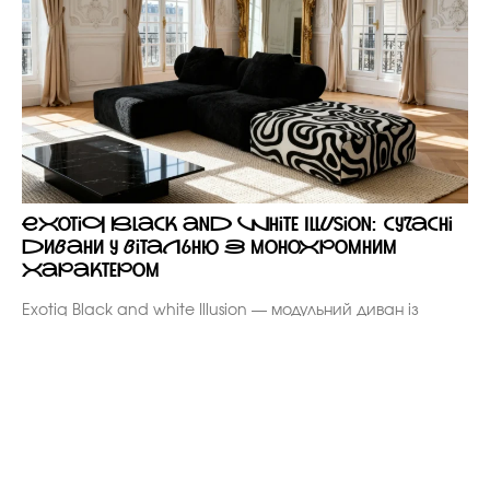
Exotiq Black and white Illusion: сучасні
дивани у вітальню з монохромним
характером
Exotiq Black and white Illusion — модульний диван із
чорними м’якими модулями, циліндричною спинкою та
чорно-білим принтованим блоком. Композиція працює як
монохромний акцент для вітальні: глибока, графічна,
зібрана й достатньо смілива, щоб стати центром
простору.