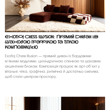
Exotiq Chess Illusion: прямий диван із
шаховою графікою та чіткою
композицією
Exotiq Chess Illusion — прямий диван із бордовими
м’якими модулями, циліндричною спинкою та шаховим
акцентним блоком. Композиція працює як арт-об’єкт у
вітальні: чітка, графічна, ритмічна й достатньо смілива,
щоб стати центром простору.