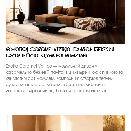
Exotiq Caramel Vertigo: диван бежевий
для теплої сучасної вітальні
Exotiq Caramel Vertigo — модульний диван у
карамельно-бежевій палітрі з циліндричною спинкою та
хвилястим арт-модулем. Композиція створює теплий
сучасний інтер’єр: м’який, зібраний, глибокий і
достатньо виразний, щоб стати центром вітальні.