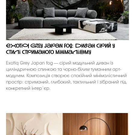
Exotiq Grey Japan fog: диван сірий у
стилі стриманого мінімалізму
Exotiq Grey Japan fog — сірий модульний диван із
циліндричною спинкою та чорно-білим туманним арт-
модулем. Композиція створює спокійний мінімалістичний
простір: стриманий, глибокий, тактильний і зібраний під
конкретний інтер’єр.