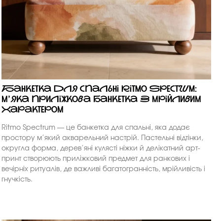
Банкетка для спальні Ritmo Spectrum:
м’яка приліжкова банкетка з мрійливим
характером
Ritmo Spectrum — це банкетка для спальні, яка додає
простору м’який акварельний настрій. Пастельні відтінки,
округла форма, дерев’яні кулясті ніжки й делікатний арт-
принт створюють приліжковий предмет для ранкових і
вечірніх ритуалів, де важливі багатогранність, мрійливість і
гнучкість.