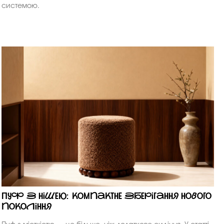
системою.
Пуф з нішею: компактне зберігання нового
покоління