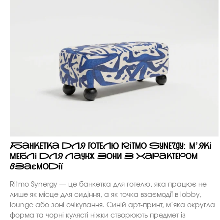
Банкетка для готелю Ritmo Synergy: м’які
меблі для лаунж зони з характером
взаємодії
Ritmo Synergy — це банкетка для готелю, яка працює не
лише як місце для сидіння, а як точка взаємодії в lobby,
lounge або зоні очікування. Синій арт-принт, м’яка округла
форма та чорні кулясті ніжки створюють предмет із