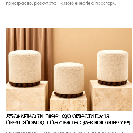
пристрастю, розкутістю і живою енергією простору.
Банкетка чи пуф: що обрати для
передпокою, спальні та сучасного інтер’єру