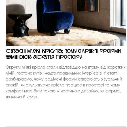
Сучасні м’які крісла: чому округлі форми
змінюють відчуття простору
Округлі м’які крісла стали відповіддю на втому від жорстких
ліній, гострих кутів і надто правильних інтер’єрів. У статті
розбираємо, чому радіусні форми створюють візуальний
спокій, як скульптурне крісло працює в просторі та чому
комфорт має бути такою ж частиною дизайну, як форма,
тканина й колір.