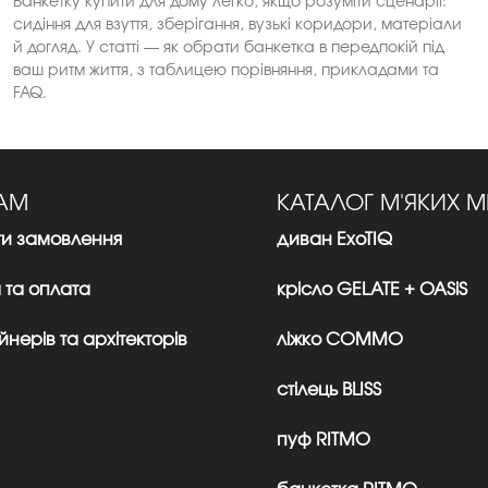
Банкетку купити для дому легко, якщо розуміти сценарії:
сидіння для взуття, зберігання, вузькі коридори, матеріали
й догляд. У статті — як обрати банкетка в передпокій під
ваш ритм життя, з таблицею порівняння, прикладами та
FAQ.
ТАМ
КАТАЛОГ М'ЯКИХ М
ти замовлення
диван ExoTIQ
 та оплата
крісло GELATE + OASiS
нерів та архітекторів
ліжко CОMMО
стілець BLISS
пуф RITMO