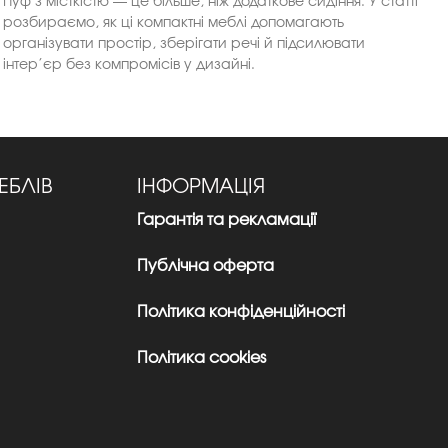
Пуф з місткістю — це більше, ніж додаткове сидіння. У статті
розбираємо, як ці компактні меблі допомагають
організувати простір, зберігати речі й підсилювати
інтер’єр без компромісів у дизайні.
ЕБЛІВ
ІНФОРМАЦІЯ
Гарантія та рекламації
Публічна оферта
Політика конфіденційності
Політика cookies