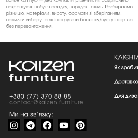
Банкетка і пуф — два компактні рішення, які радикально
покращують побут: посадку, порядок і стиль. Розбираємо
різницю, матеріали, висоту, формати зі зберіганням,
помилки вибору та як інтегрувати банкетку/пуф у інтер’єр
без перевантаження.
КЛІЄН
Як зроби
Доставка
Для дизай
+380 (77) 370 88 88
contact@kaizen.furniture
Ми на зв’язку: