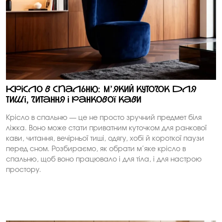
Крісло в спальню: м’який куточок для
тиші, читання і ранкової кави
Крісло в спальню — це не просто зручний предмет біля
ліжка. Воно може стати приватним куточком для ранкової
кави, читання, вечірньої тиші, одягу, хобі й короткої паузи
перед сном. Розбираємо, як обрати м’яке крісло в
спальню, щоб воно працювало і для тіла, і для настрою
простору.