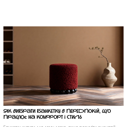
Як вибрати банкетку в передпокій, що
працює на комфорт і стиль