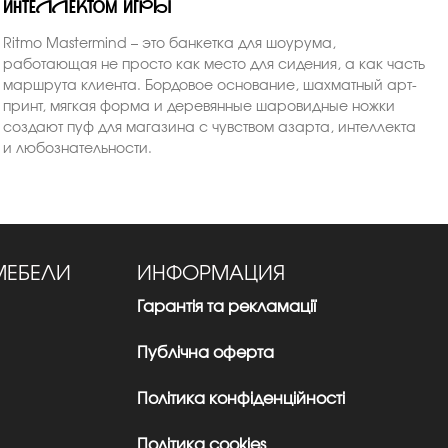
интеллектом игры
Ritmo Mastermind – это банкетка для шоурума,
работающая не просто как место для сидения, а как часть
маршрута клиента. Бордовое основание, шахматный арт-
принт, мягкая форма и деревянные шаровидные ножки
создают пуф для магазина с чувством азарта, интеллекта
и любознательности.
МЕБЕЛИ
ИНФОРМАЦИЯ
Гарантія та рекламації
Публічна оферта
Політика конфіденційності
Політика cookies