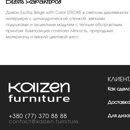
девять характеров
Диван Exotiq Beige with Color STROKE в светлом деревянном
интерьере с цилиндрической спинкой, мягкими
подушками и акцентным модулем с теплым абстрактным
принтом. Композиция сочетает лёгкость, природные
материалы и мягкий цветовой жест.
КЛИЕН
Как сдела
Доставка
Для диза
+380 (77) 370 88 88
contact@kaizen.furniture