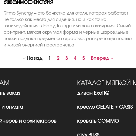
взаимодействия
Ritmo Synergy – это банкетка для отеля, которая работает
не только как место для сидения, но и как точка
взаимодействия в lobby, lounge или зоне ожидания. Синий
арт-принт, мягкая округлая форма и черные шаровидные
ножки создают предмет со страстью, раскрепощенностью
и живой энергией пространства.
« Назад
1
2
3
4
5
Вперед »
ТАМ
КАТАЛОГ МЯГКОЙ 
ть заказ
диван ExoTIQ
 и оплата
кресло GELATE + OASIS
йнеров и архитекторов
кровать CОMMО
стул BLISS