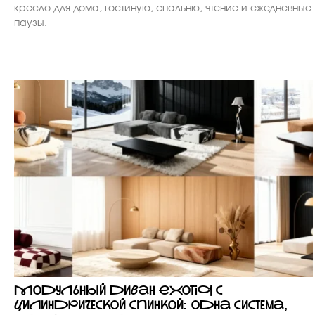
кресло для дома, гостиную, спальню, чтение и ежедневные
паузы.
Модульный диван Exotiq с
цилиндрической спинкой: одна система,