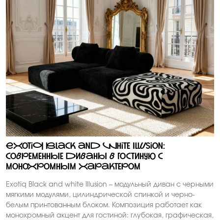
Exotiq Black and white Illusion:
современные диваны в гостиную с
монохромным характером
Exotiq Black and white Illusion – модульный диван с черными
мягкими модулями, цилиндрической спинкой и черно-
белым принтованным блоком. Композиция работает как
монохромный акцент для гостиной: глубокая, графическая,