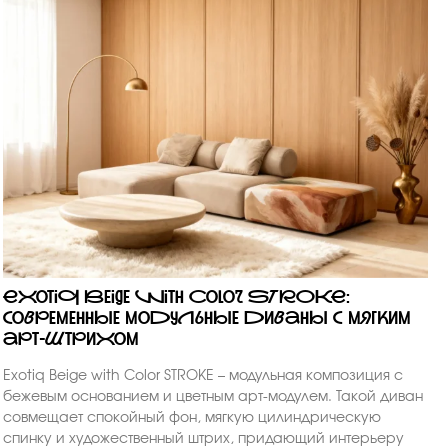
Exotiq Beige with Color STROKE:
современные модульные диваны с мягким
арт-штрихом
Exotiq Beige with Color STROKE – модульная композиция с
бежевым основанием и цветным арт-модулем. Такой диван
совмещает спокойный фон, мягкую цилиндрическую
спинку и художественный штрих, придающий интерьеру