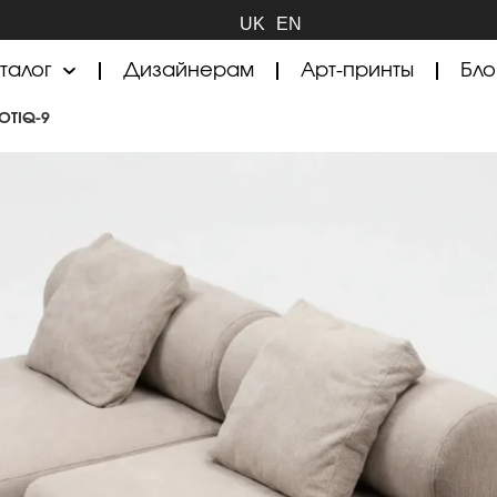
UK
EN
талог
Дизайнерам
Арт-принты
Бло
OTIQ-9