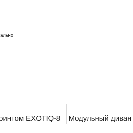
уально.
принтом EXOTIQ-8
Модульный диван 