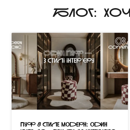
БЛОГ: ХО
Пуф в стиле модерн: один