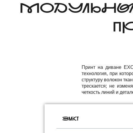
МОДУЛЬНЫ
П
Принт на диване EXO
технология, при кото
структуру волокон ткан
трескается; не измен
четкость линий и детал
Зміст