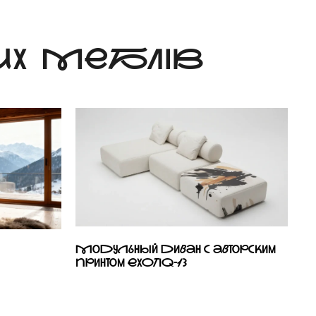
Х МЕБЛІВ
Модульный диван с авторским
принтом EXOTIQ-13