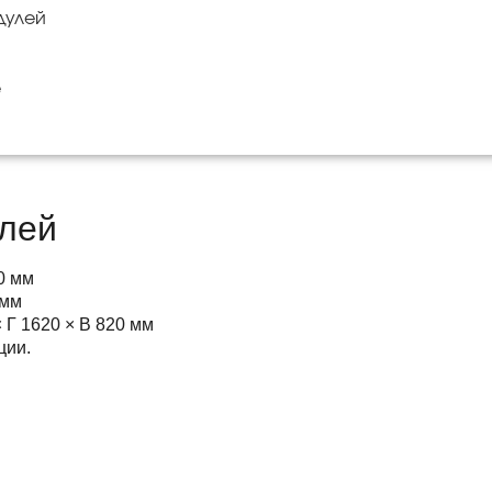
дулей
е
лей
0 мм
 мм
 Г 1620 × В 820 мм
ции.