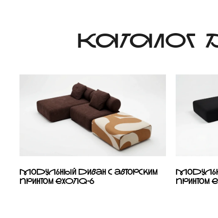
КАТАЛОГ
Модульный диван с авторским
Модульны
принтом EXOTIQ-6
принтом E