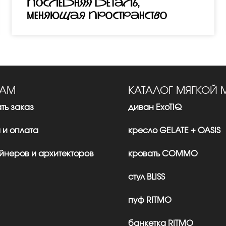
последняя деталь,
меняющая пространство
ТАМ
КАТАЛОГ МЯГКОЙ 
ть заказ
диван ExoTIQ
 и оплата
кресло GELATE + OASIS
йнеров и архитекторов
кровать CОMMО
стул BLISS
пуф RITMO
банкетка RITMO