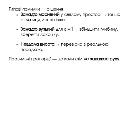
Типові помилки → рішення
Занадто масивний
у світлому просторі → тонша
стільниця, легші ніжки.
Занадто вузький
для сім’ї → збільшити глибину,
зберегти лаконіку.
Невдала висота
→ перевірка з реальною
посадкою.
Правильні пропорції — це коли стіл
не заважає руху
,
але чітко фіксує обідню зону.
Форма столу і ритм
життя
Коротка відповідь:
форма підказує, як ви сидите і
спілкуєтесь.
Прямокутний:
універсальний, добре
масштабується, ідеальний для гостей.