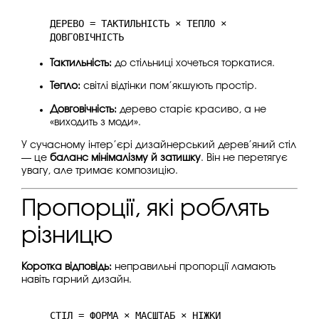
ДЕРЕВО = ТАКТИЛЬНІСТЬ × ТЕПЛО ×
ДОВГОВІЧНІСТЬ
Тактильність:
до стільниці хочеться торкатися.
Тепло:
світлі відтінки пом’якшують простір.
Довговічність:
дерево старіє красиво, а не
«виходить з моди».
У сучасному інтер’єрі дизайнерський дерев’яний стіл
— це
баланс мінімалізму й затишку
. Він не перетягує
увагу, але тримає композицію.
Пропорції, які роблять
різницю
Коротка відповідь:
неправильні пропорції ламають
навіть гарний дизайн.
СТІЛ = ФОРМА × МАСШТАБ × НІЖКИ