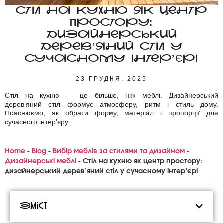
СТІЛ НА КУХНЮ ЯК ЦЕНТР
ПРОСТОРУ:
ДИЗАЙНЕРСЬКИЙ
ДЕРЕВ’ЯНИЙ СТІЛ У
СУЧАСНОМУ ІНТЕР’ЄРІ
23 ГРУДНЯ, 2025
Стіл на кухню — це більше, ніж меблі. Дизайнерський
дерев’яний стіл формує атмосферу, ритм і стиль дому.
Пояснюємо, як обрати форму, матеріал і пропорції для
сучасного інтер’єру.
Home
-
Blog
-
Вибір меблів за стилями та дизайном
-
Дизайнерські меблі
-
Стіл на кухню як центр простору:
дизайнерський дерев’яний стіл у сучасному інтер’єрі
Зміст