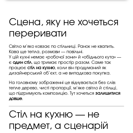
Сцена, яку не хочеться
переривати
Світло м’яко ковзає по стільниці. Ранок не квапить.
Кава ще тепла, розмови — повільні.
У цій кухні немає «робочої зони» й «обіднього кута» —
є
один стіл
, що тримає простір разом. Саме так
працює
стіл на кухню
, коли він продуманий як
дизайнерський об’єкт, а не випадкова покупка.
На головному зображенні це відчувається без слів:
тепле дерево, чисті пропорції, м’яке світло й стільці,
що підтримують композицію. Тут хочеться
залишитися
довше
.
Стіл на кухню — не
предмет, а сценарій