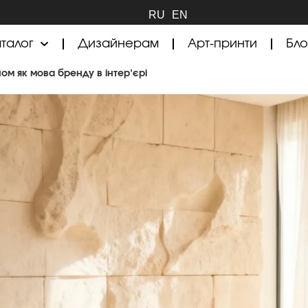
RU
EN
талог
Дизайнерам
Арт-принти
Бло
ом як мова бренду в інтер’єрі