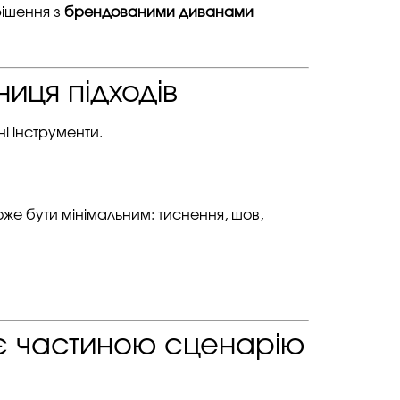
рішення з
брендованими диванами
ниця підходів
і інструменти.
оже бути мінімальним: тиснення, шов,
ає частиною сценарію