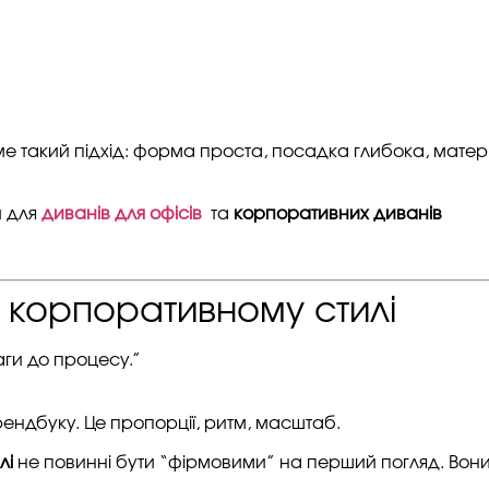
е такий підхід: форма проста, посадка глибока, матері
и для
диванів для офісів
та
корпоративних диванів
 корпоративному стилі
ги до процесу.”
ендбуку. Це пропорції, ритм, масштаб.
лі
не повинні бути “фірмовими” на перший погляд. Вон