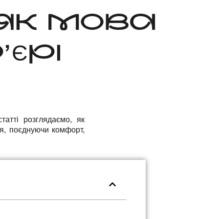
 ЯК МОВА
’ЄРІ
татті розглядаємо, як
я, поєднуючи комфорт,