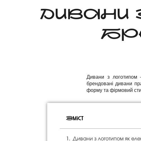
ДИВАНИ 
БРЕ
Дивани з логотипом —
брендовані дивани пр
форму та фірмовий стил
Зміст
Дивани з логотипом як еле