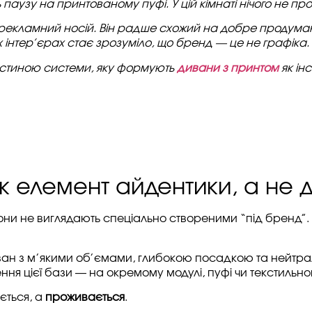
паузу на принтованому пуфі. У цій кімнаті нічого не прос
 рекламний носій. Він радше схожий на добре продуман
их інтер’єрах стає зрозуміло, що бренд — це не графіка.
частиною системи, яку формують
дивани з принтом
як ін
к елемент айдентики, а не 
они не виглядають спеціально створеними “під бренд”.
ван з м’якими об’ємами, глибокою посадкою та нейтра
ння цієї бази — на окремому модулі, пуфі чи текстильно
ється, а
проживається
.