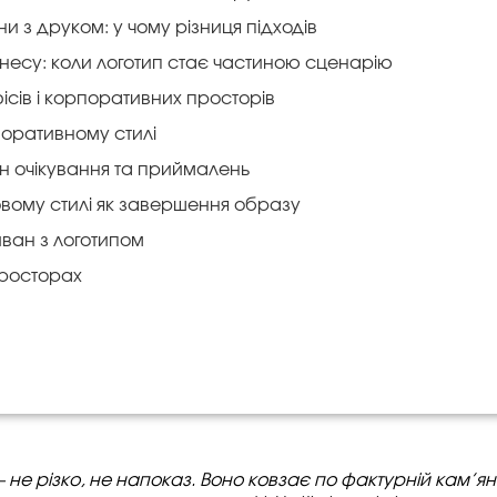
и з друком: у чому різниця підходів
несу: коли логотип стає частиною сценарію
ісів і корпоративних просторів
поративному стилі
он очікування та приймалень
овому стилі як завершення образу
иван з логотипом
просторах
не різко, не напоказ. Воно ковзає по фактурній кам’яні