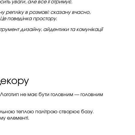
ить уваги, але все її отримує.
у репліку в розмові: сказану вчасно,
 Це поведінка простору.
струмент дизайну, айдентики та комунікації
декору
 Логотип не має бути головним — головним
льною теплою палітрою створює базу.
му елементі.