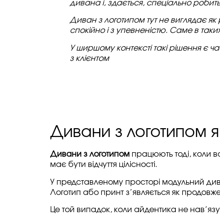
дивана і, здається, спеціально робить 
Диван з логотипом тут не виглядає як
спокійно і з упевненістю. Саме в так
У ширшому контексті такі рішення є 
з клієнтом
Дивани з логотипом я
Дивани з логотипом
працюють тоді, коли в
має бути відчуття цілісності.
У представленому просторі модульний ди
Логотип або принт з’являється як продовже
Це той випадок, коли айдентика не нав’язу