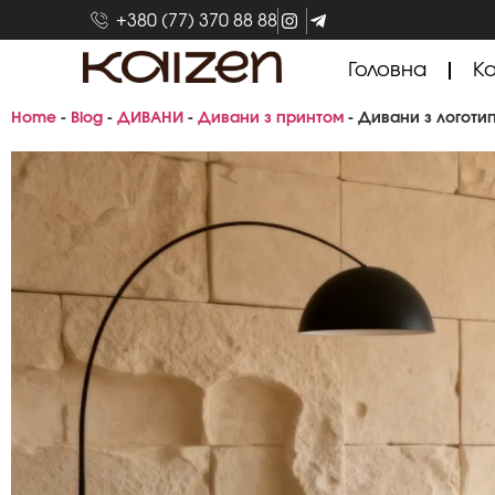
+380 (77) 370 88 88
Головна
Ка
Home
-
Blog
-
ДИВАНИ
-
Дивани з принтом
-
Дивани з логотип