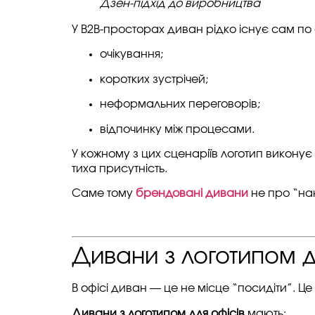
Дзен-підхід до виробництва
У B2B-просторах диван рідко існує сам по с
очікування;
коротких зустрічей;
неформальних переговорів;
відпочинку між процесами.
У кожному з цих сценаріїв логотип виконує
тиха присутність.
Саме тому
брендовані дивани
не про “на
Дивани з логотипом д
В офісі диван — це не місце “посидіти”. Ц
Дивани з логотипом для офісів
мають: