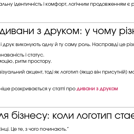
льну ідентичність і комфорт, логічним продовженням є 
дивани з друком: у чому різ
 друк виконують одну й ту саму роль. Насправді це різн
аваність і статус.
оцію, ритм простору.
зуальний акцент, тоді як логотип (якщо він присутній) м
іше розкривається у статті про
дивани з друком
я бізнесу: коли логотип ст
нці. Це те, з чого починають.”