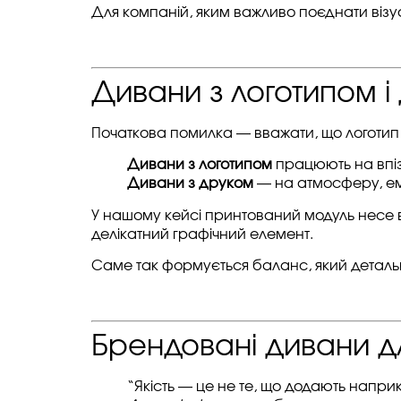
Для компаній, яким важливо поєднати візуа
Дивани з логотипом і 
Початкова помилка — вважати, що логотип і
Дивани з логотипом
працюють на впізн
Дивани з друком
— на атмосферу, ем
У нашому кейсі принтований модуль несе ві
делікатний графічний елемент.
Саме так формується баланс, який детальн
Брендовані дивани дл
“Якість — це не те, що додають наприкі