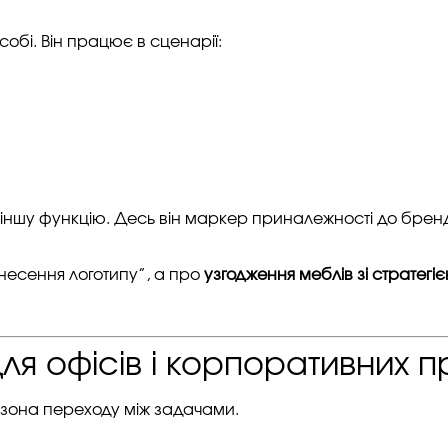
обі. Він працює в сценарії:
 іншу функцію. Десь він маркер приналежності до бренд
несення логотипу”, а про
узгодження меблів зі стратегі
ля офісів і корпоративних п
е зона переходу між задачами.