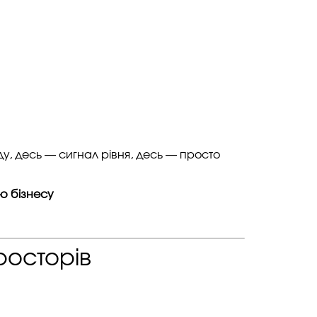
у, десь — сигнал рівня, десь — просто
єю бізнесу
росторів