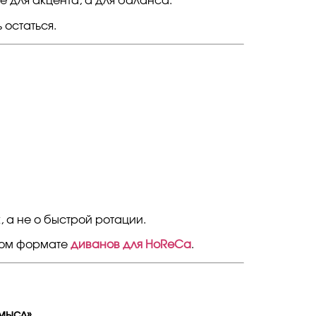
е для акцента, а для баланса.
 остаться.
 а не о быстрой ротации.
оком формате
диванов для HoReCa
.
мысл».