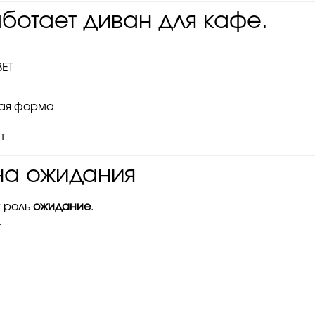
ботает диван для кафе.
ЕТ
ная форма
т
на ожидания
у роль
ожидание
.
.