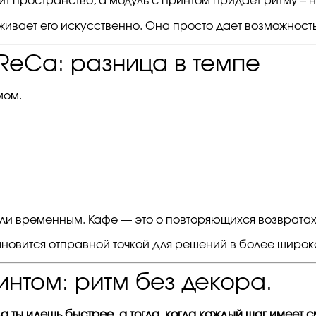
 пространство, а модуль с принтом придает ритму – н
живает его искусственно. Она просто дает возможность
ReCa: разница в темпе
мом.
или временным. Кафе — это о повторяющихся возвратах,
ановится отправной точкой для решений в более шир
интом: ритм без декора.
гда ты идешь быстрее, а тогда, когда каждый шаг имеет с