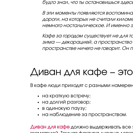
будто знал, что ты остановишься здесь
В эти моменты появляются воспомина
дороги, на которых не считали килом
немного ностальгическое. И именно 
Кафе за городом существует не для то
зима — декорацией, а пространство 
пространстве ничего не говорит. Он 
Диван для кафе – эт
В кафе люди приходят с разными намере
на краткую встречу;
на долгий разговор;
в одинокую паузу;
на наблюдение за пространством.
Диван для кафе
должно выдерживать все э