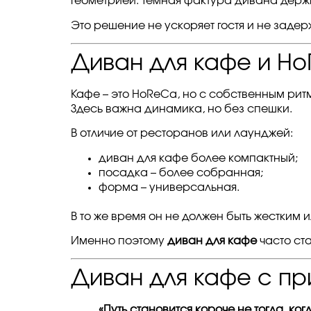
геометрией. Темная фактура дивана держит
Это решение не ускоряет гостя и не задер
Диван для кафе и Ho
Кафе – это HoReCa, но с собственным рит
Здесь важна динамика, но без спешки.
В отличие от ресторанов или лаунджей:
диван для кафе более компактный;
посадка – более собранная;
форма – универсальная.
В то же время он не должен быть жестким 
Именно поэтому
диван для кафе
часто ст
Диван для кафе с пр
«Путь становится короче не тогда, ко