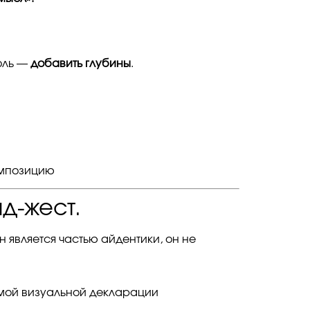
роль —
добавить глубины
.
композицию
д-жест.
 является частью айдентики, он не
ямой визуальной декларации