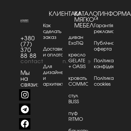
КЛИЕНТАМ
КАТАЛОГ
ИНФОРМА
МЯГКОЙ
МЕБЕЛИ
Как
Гарантія та
сделать
рекламації
заказ
диван
+380
ExoTIQ
Публічна
(77)
Доставка
оферта
370
и оплата
кресло
88 88
GELATE
Політика
contact@kaizen.furniture
Для
+ OASIS
конфіденційнос
Мы
дизайнеров
на
и
кровать
Політика
связи:
архитекторов
CОMMО
cookies
стул
BLISS
пуф
RITMO
банкетка