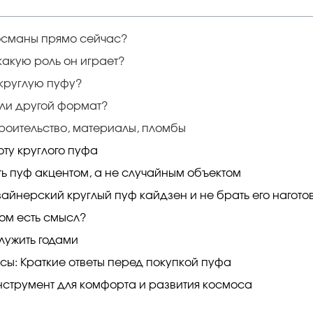
 османы прямо сейчас?
какую роль он играет?
 круглую пуфу?
или другой формат?
троительство, материалы, пломбы
оту круглого пуфа
ать пуф акцентом, а не случайным объектом
зайнерский круглый пуф кайдзен и не брать его нагото
том есть смысл?
лужить годами
ы: Краткие ответы перед покупкой пуфа
инструмент для комфорта и развития космоса