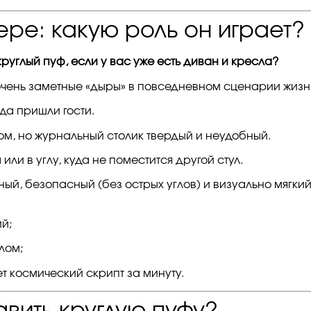
ере: какую роль он играет?
руглый пуф, если у вас уже есть диван и кресла?
 очень заметные «дыры» в повседневном сценарии жизн
гда пришли гости.
ром, но журнальный столик твердый и неудобный.
или в углу, куда не поместится другой стул.
ый, безопасный (без острых углов) и визуально мягки
й;
лом;
т космический скрипт за минуту.
авить круглую пуфу?