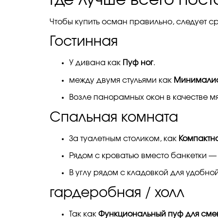
Чтобы купить осман правильно, следует с
Гостинная
У дивана как
Пуф ног
.
между двумя стульями как
Минималис
Возле панорамных окон в качестве мя
Спальная комната
За туалетным столиком, как
Компактн
Рядом с кроватью вместо банкетки —
В углу рядом с кладовкой для удобно
гардеробная / холл
Так как
Функциональный пуф для сме