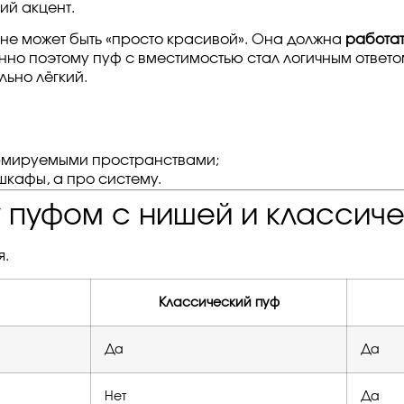
ий акцент.
не может быть «просто красивой». Она должна
работат
но поэтому пуф с вместимостью стал логичным ответом
ьно лёгкий.
рмируемыми пространствами;
шкафы, а про систему.
у пуфом с нишей и классич
я.
Классический пуф
Да
Да
Нет
Да