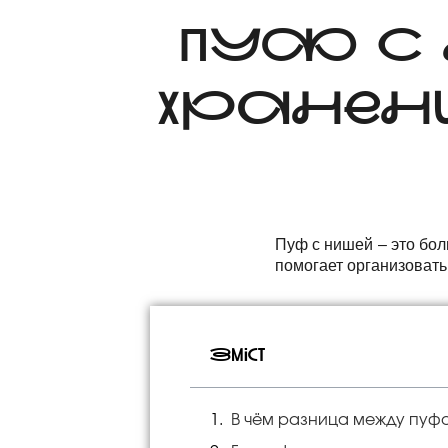
ПУФ С 
ХРАНЕНИ
Пуф с нишей – это бол
помогает организовать
Зміст
В чём разница между пуф