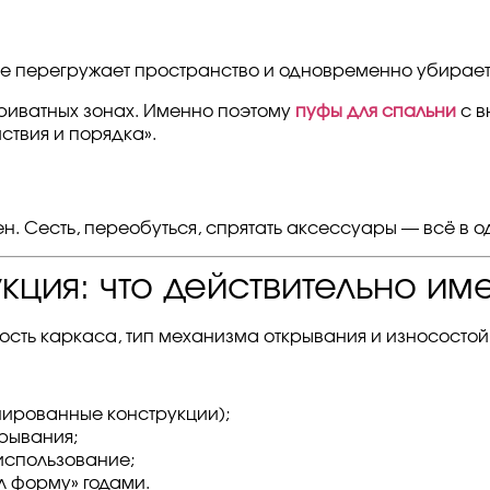
не перегружает пространство и одновременно убирает 
риватных зонах. Именно поэтому
пуфы для спальни
с в
твия и порядка».
н. Сесть, переобуться, спрятать аксессуары — всё в о
кция: что действительно им
сть каркаса, тип механизма открывания и износостой
ированные конструкции);
рывания;
использование;
л форму» годами.