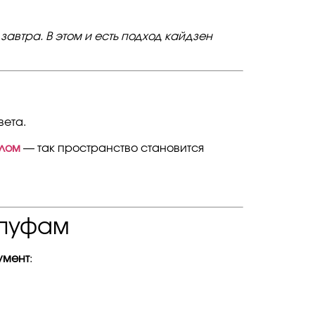
завтра. В этом и есть подход кайдзен
вета.
слом
— так пространство становится
 пуфам
умент
: