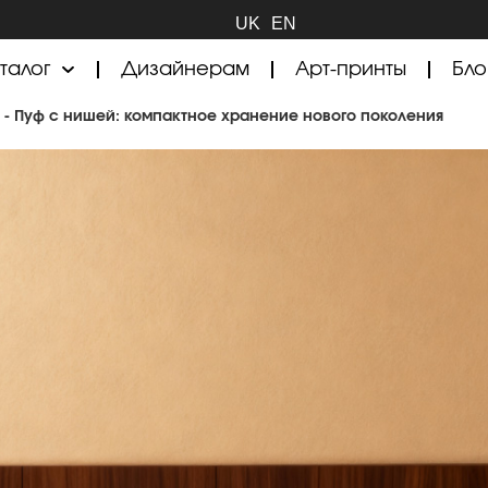
UK
EN
талог
Дизайнерам
Арт-принты
Бло
-
Пуф с нишей: компактное хранение нового поколения