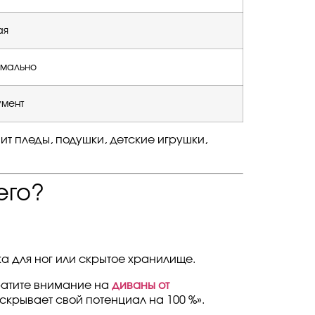
ая
мально
умент
нит пледы, подушки, детские игрушки,
его?
ка для ног или скрытое хранилище.
ратите внимание на
диваны от
крывает свой потенциал на 100 %».