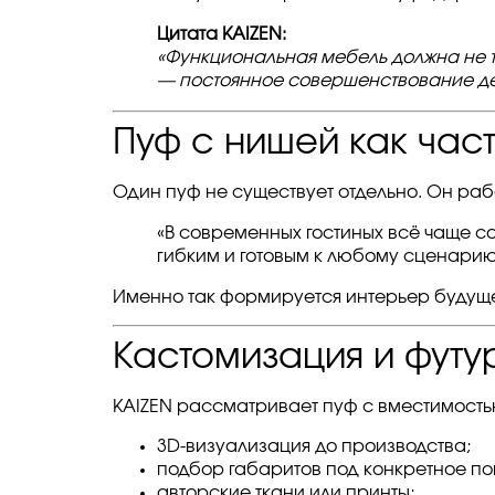
Цитата KAIZEN:
«Функциональная мебель должна не то
— постоянное совершенствование де
Пуф с нишей как час
Один пуф не существует отдельно. Он раб
«В современных гостиных всё чаще с
гибким и готовым к любому сценарию:
Именно так формируется интерьер будущег
Кастомизация и футур
KAIZEN рассматривает пуф с вместимостью
3D-визуализация до производства;
подбор габаритов под конкретное п
авторские ткани или принты;