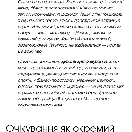
Світло тут не поспішає. Воно проходить крізь високі
вікна, фільтрується шторами і м’яко осідає на
теплих коричневих площинах. Темні стіни тримають
тишу, підлога гасить кроки, простір ніби затримує
подих. Два модулі дивана стоять низько і спокійно,
поруч — пуф з плавним графічним ритмом, як
повільний рух думок. Кам’яний столик важкий,
заземлюючий. Тут нічого не відбувається — і саме
це важливо.
Саме так працюють
дивани для очікування
, коли
вони спроєктовані не як «місце, де сидять», а як
середовище, де людина переходить з напруги в
спокій. У бізнес-просторах, медичних центрах,
офісах, приймальнях очікування — це не пауза між
подіями, а повноцінний стан, який або підсилює
довіру, або руйнує її. І диван у цій точці стає
ключовим елементом.
Очікування як окремий