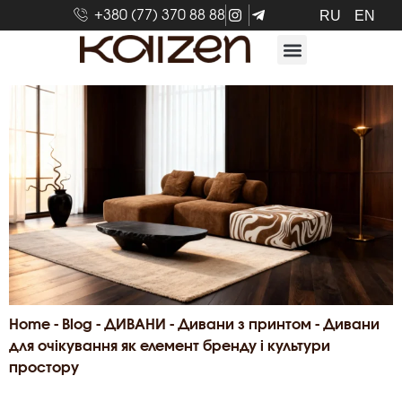
+380 (77) 370 88 88
RU
EN
Home
-
Blog
-
ДИВАНИ
-
Дивани з принтом
-
Дивани
для очікування як елемент бренду і культури
простору