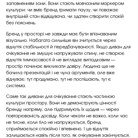
заповненням зони. Вони стають мовчазним маркером
культури: чи вміє бренд тримати паузу, чи поважає
внутрішній стан відвідувача, чи здатен створити спокій
без пояснень.
Бренд у просторі не завжди має бути впізнаваним
візуально. Набагато сильніше він зчитується через
відчуття стабільності й передбачуваності. Якщо диван для
очікування не змушує напружувати спину, не створює
відчуття тимчасовості й не виглядає випадковим —
простір починає викликати довіру. Людина ще не
бачила презентацій і не чула аргументів, але вже
відчуває: тут продумано, тут не поспішають, тут є
система.
Саме так дивани для очікування стають частиною
культури простору. Вони не демонструють цінності
бренду напряму, але підтримують їх щодня — через
повторюваність досвіду. Коли чекати не важко, коли час
не тисне, коли тіло не напружується, бренд
сприймається спокійно і впевнено. І це відчуття
залишається навіть після того, як очікування закінчується.