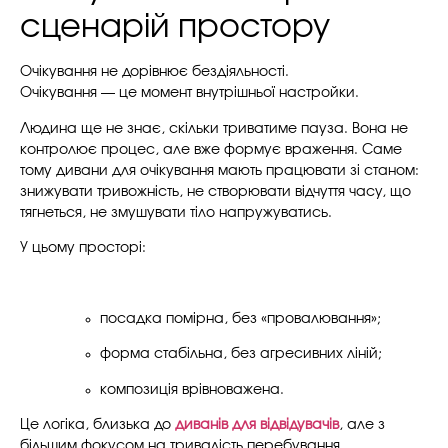
сценарій простору
Очікування не дорівнює бездіяльності.
Очікування — це момент внутрішньої настройки.
Людина ще не знає, скільки триватиме пауза. Вона не
контролює процес, але вже формує враження. Саме
тому дивани для очікування мають працювати зі станом:
знижувати тривожність, не створювати відчуття часу, що
тягнеться, не змушувати тіло напружуватись.
У цьому просторі:
посадка помірна, без «провалювання»;
форма стабільна, без агресивних ліній;
композиція врівноважена.
Це логіка, близька до
диванів для відвідувачів
, але з
більшим фокусом на тривалість перебування.