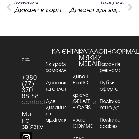
Попередній
Наступний
Дивани в корпоративному стилі
Дивани для відвідувачів як частина бренд-досвіду
КЛІЄНТАМ
КАТАЛОГ
ІНФОРМАЦ
М'ЯКИХ
МЕБЛІВ
Як зробити
Гарантія та
замовлення
рекламації
диван
+380
Доставка
ExoTIQ
Публічна
(77)
та оплата
оферта
370
крісло
88 88
Для
GELATE
Політика
contact@kaizen.furniture
дизайнерів
+ OASiS
конфіденційнос
Ми
та
на
архітекторів
ліжко
Політика
зв’язку:
CОMMО
cookies
стілець