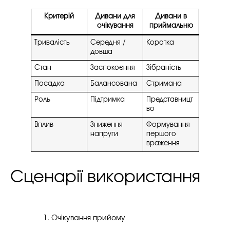
Критерій
Дивани для
Дивани в
очікування
приймальню
Тривалість
Середня /
Коротка
довша
Стан
Заспокоєння
Зібраність
Посадка
Балансована
Стримана
Роль
Підтримка
Представницт
во
Вплив
Зниження
Формування
напруги
першого
враження
Сценарії використання
Очікування прийому